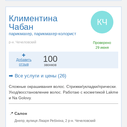
Климентина
КЧ
Чабан
парикмахер
, парикмахер-колорист
р-н. Чечеловский
Проверено
29 июня
100
Добавить
отзыв
звонков
➡️ Все услуги и цены (26)
Сложные окрашивания волос. Стрижки/укладки/прически.
Уход/восстановление волос. Работаю с косметикой Lakme
и Na Golovy.
📍
Салон
Днепр, вулиця Лікаря Ребініна, 2 р-н. Чечеловский