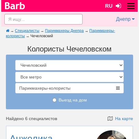
RU
Днепр
→
Специалисты
→
Парикмахеры Днепра
→
Парикмахеры-
колористы
→
Чечеловский
Колористы Чечеловском
Парикмахеры-колористы
Выезд на дом
Найдено 6 специалистов
На карте
Анжелика