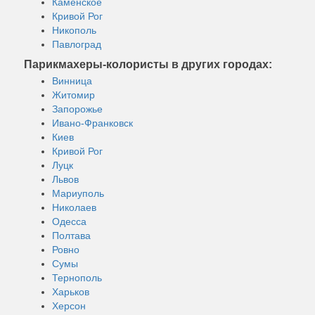
Каменское
Кривой Рог
Никополь
Павлоград
Парикмахеры-колористы в других городах:
Винница
Житомир
Запорожье
Ивано-Франковск
Киев
Кривой Рог
Луцк
Львов
Мариуполь
Николаев
Одесса
Полтава
Ровно
Сумы
Тернополь
Харьков
Херсон