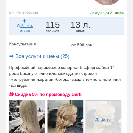
р-н. Чечеловский
Заходил(а)
21 июля
115
13 л.
Добавить
отзыв
звонков
опыт
Консультация
от 500 грн.
➡️ Все услуги и цены (25)
Професійний парикмахер колорист В сфері майже 14
років Виконую -жіночі,чоловічі,дитячі стрижки
-мелірування -кератин -ботокс -вихід з темного -плетіння
-всі види...
🎁 Cкидка 5% по промокоду Barb
20 фото