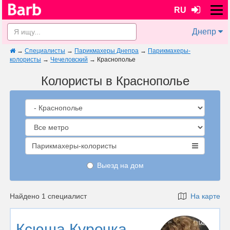
RU
Днепр
→
Специалисты
→
Парикмахеры Днепра
→
Парикмахеры-
колористы
→
Чечеловский
→
Краснополье
Колористы в Краснополье
Парикмахеры-колористы
Выезд на дом
Найдено 1 специалист
На карте
Ксюша Курочка