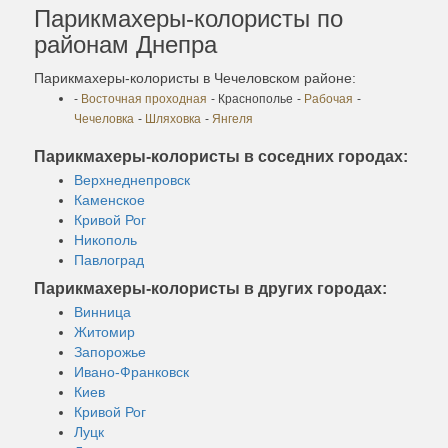
Парикмахеры-колористы по
районам Днепра
Парикмахеры-колористы в Чечеловском районе:
-
Восточная проходная
- Краснополье
-
Рабочая
-
Чечеловка
-
Шляховка
-
Янгеля
Парикмахеры-колористы в соседних городах:
Верхнеднепровск
Каменское
Кривой Рог
Никополь
Павлоград
Парикмахеры-колористы в других городах:
Винница
Житомир
Запорожье
Ивано-Франковск
Киев
Кривой Рог
Луцк