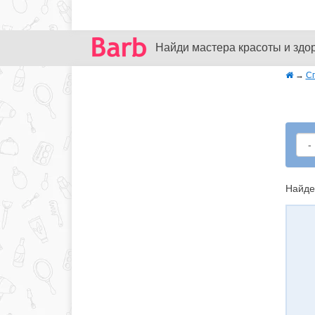
Найди мастера красоты и здо
→
С
Найде