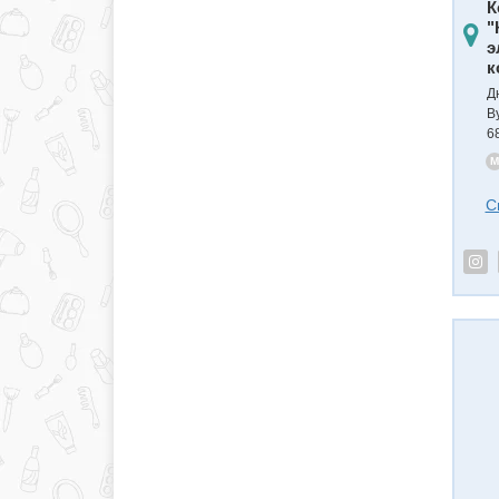
К
"
э
к
Д
В
6
M
С