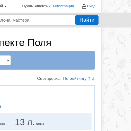
ий
Нужны клиенты?
Регистрация
Вход
Найти
пекте Поля
Сортировка:
По рейтингу
г
13 л.
ков
опыт