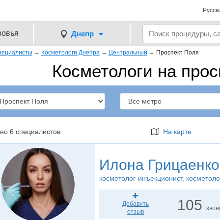
Русск
ровья
Днепр
пециалисты
→
Косметологи Днепра
→
Центральный
→
Проспект Поля
Косметологи на прос
но 6 специалистов
На карте
Илона Грицаенко
косметолог-инъекционист
, косметоло
105
Добавить
звон
отзыв