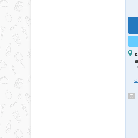
К
Д
п
С