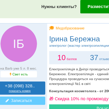
Размести
Нужны клиенты?
🎓
Медобразование
Ірина Бережна
ІБ
электролог (мастер электроэпиляции
10
37
баллов
отзыв
на Barb уже 5 л. 8 мес.
Електроепіляція в Дніпрі проводить
Бережною. Електроепіляція - єдиний
Свет есть
Процедура проводиться на сучасному
електроепіляції №1 в світі
+38 (098) 328..
Консультация косметолога - от 200
показать номер
🎁 Cкидка 10% по промокоду
Записаться
Все ус