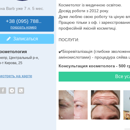
Косметолог із медичною освітою.
на Barb уже 7 л. 5 мес.
Досвід роботи з 2012 року.
Дуже люблю свою роботу та ціную вл
+38 (095) 788..
Працюю тільки з оф. і зареєстровани
показать номер
професійній якісній косметиці.
Записаться
ПОСЛУГИ:
осметология
✔️Біоревіталізація (глибоке зволоже
амінокислотами) - процедура сяйва ш
непр, Центральный р-н,
р-т Кирова, 25
Консультация косметолога - 500 г
мотреть на карте
Все ус