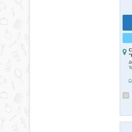
С
"
Д
Т
С