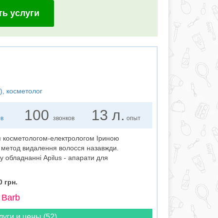
ть услуги
)
, косметолог
100
13 л.
ов
звонков
опыт
ся косметологом-електрологом Іриною
 метод видалення волосся назавжди.
 обладнанні Apilus - апарати для
 грн.
 Barb
луги и цены (52)