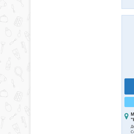
М
"
Д
С