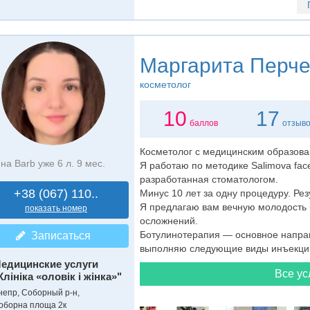
Маргарита Перче
косметолог
10
17
баллов
отзыв
Косметолог с медицинским образова
на Barb уже 6 л. 9 мес.
Я работаю по методике Salimova fac
разработанная стоматологом.
+38 (067) 110..
Минус 10 лет за одну процедуру. Резу
Я предлагаю вам вечную молодость 
показать номер
осложнений.
Ботулинотерапия — основное направ
Записаться
выполняю следующие виды инъекций:
едицинские услуги
Все ус
Клініка «оловік і жінка»"
непр, Соборный р-н,
оборна площа 2к