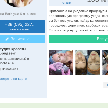
звон
отзыв
Приглашаю на уходовые процедуры 
на Barb уже 6 л. 4 мес.
персональную программу ухода, вкл
вы боитесь уколов, найду качествен
+38 (095) 227..
процедуры, дермапен, карбокситера
показать номер
Стоимость услуг уточняйте по телеф
Записаться
Все ус
тудия красоты
Бродвей"
непр, Центральный р-н,
ирова 48 а
Вокзальная
мотреть на карте