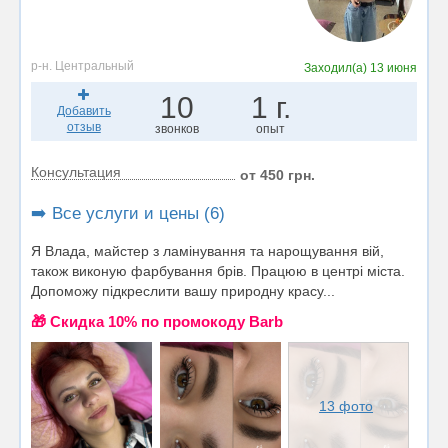
р-н. Центральный
Заходил(а)
13 июня
10
1 г.
Добавить
отзыв
звонков
опыт
Консультация
от 450 грн.
➡️ Все услуги и цены (6)
Я Влада, майстер з ламінування та нарощування вій,
також виконую фарбування брів. Працюю в центрі міста.
Допоможу підкреслити вашу природну красу...
🎁 Cкидка 10% по промокоду Barb
13 фото