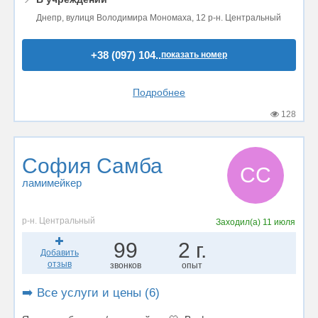
Днепр, вулиця Володимира Мономаха, 12 р-н. Центральный
+38 (097) 104..
показать номер
Подробнее
128
София Самба
СС
ламимейкер
р-н. Центральный
Заходил(а)
11 июля
99
2 г.
Добавить
отзыв
звонков
опыт
➡️ Все услуги и цены (6)