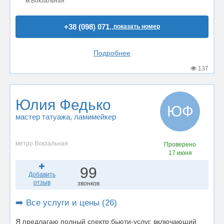
м.Вокзальная
+38 (098) 071..
показать номер
Подробнее
137
Юлия Федько
ЮФ
мастер татуажа
, ламимейкер
метро Вокзальная
Проверено
17 июня
99
Добавить
отзыв
звонков
➡️ Все услуги и цены (26)
Я предлагаю полный спектр бьюти-услуг, включающий