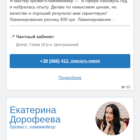
Я мастер бровист/ламимейкер 🤍 В сфере нахожусь год,
и набралась опыту. Делаю по невысоким ценам, но
качество и хороший результат вам гарантирую!
Ламинирование ресниц 400 грн Ламинирование...
📍
Частный кабинет
Днепр, Глінки 18 р-н. Центральный
+38 (066) 412..
показать номер
Подробнее
99
Екатерина
Дорофеева
бровист
, ламимейкер