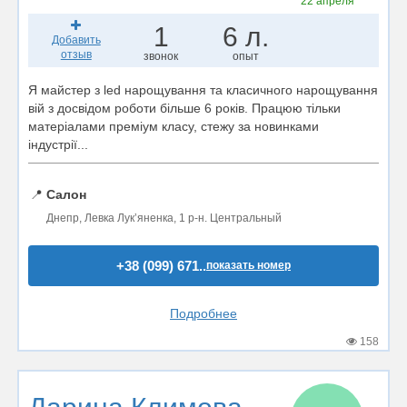
22 апреля
1
6 л.
Добавить
отзыв
звонок
опыт
Я майстер з led нарощування та класичного нарощування
вій з досвідом роботи більше 6 років. Працюю тільки
матеріалами преміум класу, стежу за новинками
індустрії...
📍
Салон
Днепр, Левка Лукʼяненка, 1 р-н. Центральный
+38 (099) 671..
показать номер
Подробнее
158