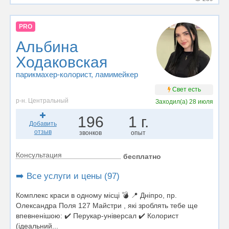
PRO
Альбина
Ходаковская
парикмахер-колорист
, ламимейкер
Свет есть
р-н. Центральный
Заходил(а)
28 июля
196
1 г.
Добавить
отзыв
звонков
опыт
Консультация
бесплатно
➡️ Все услуги и цены (97)
Комплекс краси в одному місці 💣 📍 Дніпро, пр.
Олександра Поля 127 Майстри , які зроблять тебе ще
впевненішою: ✔️ Перукар-універсал ✔️ Колорист
(ідеальний...