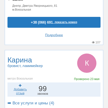
Днепр, Дмитра Яворницького, 81
м.Вокзальная
+38 (066) 691..
показать номер
Подробнее
107
Карина
К
бровист
, ламимейкер
метро Вокзальная
Проверено
23 мая
99
Добавить
отзыв
звонков
➡️ Все услуги и цены (4)