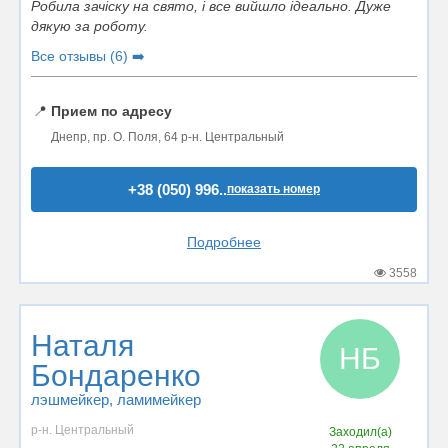
Робила зачіску на свято, і все вийшло ідеально. Дуже
дякую за роботу.
Все отзывы (6) ➡️
📍
Прием по адресу
Днепр, пр. О. Поля, 64 р-н. Центральный
+38 (050) 996..
показать номер
Подробнее
3558
Наталя
НБ
Бондаренко
лэшмейкер
, ламимейкер
р-н. Центральный
Заходил(а)