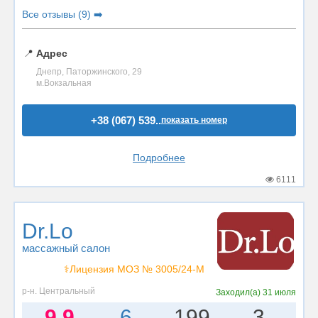
Все отзывы (9) ➡️
📍
Адрес
Днепр, Паторжинского, 29
м.Вокзальная
+38 (067) 539..
показать номер
Подробнее
6111
Dr.Lo
массажный салон
⚕️Лицензия МОЗ № 3005/24-М
р-н. Центральный
Заходил(а)
31 июля
9.9
6
199
3