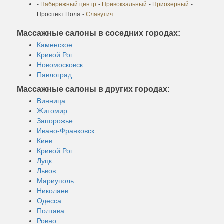
-
Набережный центр
-
Привокзальный
-
Приозерный
-
Проспект Поля
-
Славутич
Массажные салоны в соседних городах:
Каменское
Кривой Рог
Новомосковск
Павлоград
Массажные салоны в других городах:
Винница
Житомир
Запорожье
Ивано-Франковск
Киев
Кривой Рог
Луцк
Львов
Мариуполь
Николаев
Одесса
Полтава
Ровно