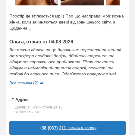
Простір де втілюються мрії) Про що насправді мріє кожна
жінка, коли зачиняються двері від зовнішнього світу, а
щоденна...
Ольга, отзыв от 04.08.2026:
Безмежно вдячна за це дивовижне перезавантаження!
Атмосфера глибокої довіри, дбайливі торкання та
відчуття справжнього прийняття. Після практики
відчуваю неймовірний приплив енергії, легкості та
любові до власного тіла. Обов'язково повернуся ще!
Все отзывы (2) ➡️
📍
Адрес
Днепр, Січових стрільців 17
м.Вокзальная
+38 (063) 211..
показать номер