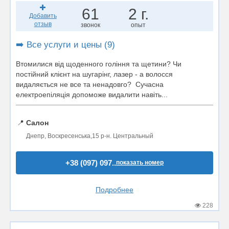
61
2 г.
Добавить
отзыв
звонок
опыт
➡️ Все услуги и цены (9)
Втомилися від щоденного гоління та щетини? Чи
постійний клієнт на шугарінг, лазер - а волосся
видаляється не все та ненадовго? Сучасна
електроепіляція допоможе видалити навіть...
📍
Салон
Днепр, Воскресенська,15 р-н. Центральный
+38 (097) 097..
показать номер
Подробнее
228