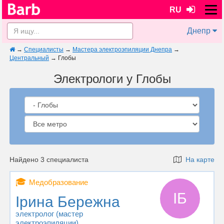
RU
Днепр
→
Специалисты
→
Мастера электроэпиляции Днепра
→
Центральный
→
Глобы
Электрологи у Глобы
Найдено 3 специалиста
На карте
🎓
Медобразование
ІБ
Ірина Бережна
электролог (мастер
электроэпиляции)