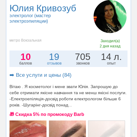
Юлия Кривозуб
электролог (мастер
электроэпиляции)
метро Вокзальная
Заходил(а)
2 дня назад
10
19
705
14 л.
баллов
отзывов
звонков
опыт
➡️ Все услуги и цены (84)
Вітаю . Я косметолог і мене звати Юлія. Запрошую до
себе отримати якісне навчання та не менш якісні послуги.
-Електроепіляція-досвід роботи електрологом більше 6
років. -Шугарінг-досвід понад...
🎁 Cкидка 5% по промокоду Barb