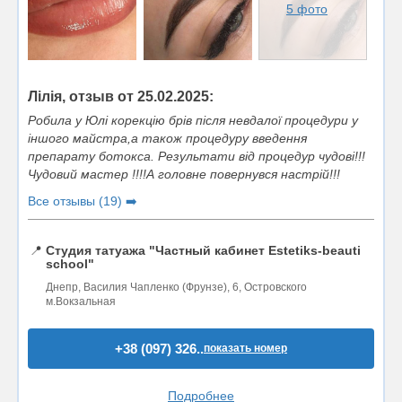
5 фото
Лілія, отзыв от 25.02.2025:
Робила у Юлі корекцію брів після невдалої процедури у
іншого майстра,а також процедуру введення
препарату ботокса. Результати від процедур чудові!!!
Чудовий мастер !!!!А головне повернувся настрій!!!
Все отзывы (19) ➡️
📍
Студия татуажа "Частный кабинет Estetiks-beauti
school"
Днепр, Василия Чапленко (Фрунзе), 6, Островского
м.Вокзальная
+38 (097) 326..
показать номер
Подробнее