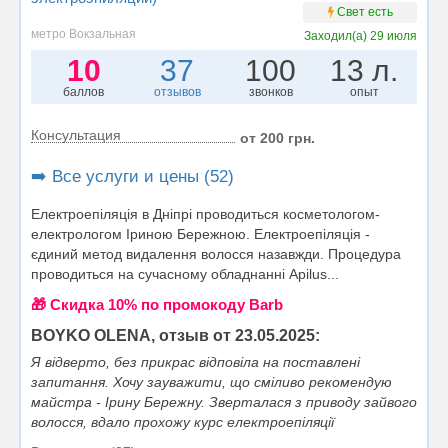
Свет есть
метро Вокзальная
Заходил(а)
29 июля
10
37
100
13 л.
баллов
отзывов
звонков
опыт
Консультация
от 200 грн.
➡️ Все услуги и цены (52)
Електроепіляція в Дніпрі проводиться косметологом-
електрологом Іриною Бережною. Електроепіляція -
єдиний метод видалення волосся назавжди. Процедура
проводиться на сучасному обладнанні Apilus...
🎁 Cкидка 10% по промокоду Barb
BOYKO OLENA, отзыв от 23.05.2025:
Я відверто, без прикрас відповіла на поставлені
запитання. Хочу зауважити, що сміливо рекомендую
майстра - Ірину Бережну. Зверталася з приводу зайвого
волосся, вдало прохожу курс електроепіляції