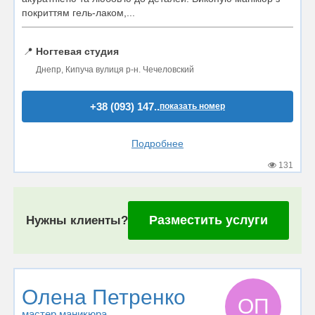
покриттям гель-лаком,...
📍
Ногтевая студия
Днепр, Кипуча вулиця р-н. Чечеловский
+38 (093) 147..
показать номер
Подробнее
131
Разместить услуги
Нужны клиенты?
Олена Петренко
ОП
мастер маникюра