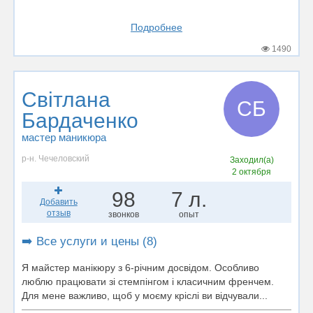
Подробнее
1490
Світлана
СБ
Бардаченко
мастер маникюра
р-н. Чечеловский
Заходил(а)
2 октября
98
7 л.
Добавить
отзыв
звонков
опыт
➡️ Все услуги и цены (8)
Я майстер манікюру з 6-річним досвідом. Особливо
люблю працювати зі стемпінгом і класичним френчем.
Для мене важливо, щоб у моєму кріслі ви відчували...