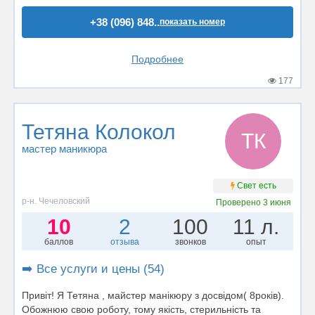
+38 (096) 848..
показать номер
Подробнее
177
Тетяна Колокол
ТК
мастер маникюра
Свет есть
р-н. Чечеловский
Проверено
3 июня
10
2
100
11 л.
баллов
отзыва
звонков
опыт
➡️ Все услуги и цены (54)
Привіт! Я Тетяна , майстер манікюру з досвідом( 8років).
Обожнюю свою роботу, тому якість, стерильність та