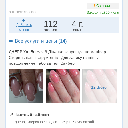
Свет есть
р-н. Чечеловский
Заходил(а)
20 июля
112
4 г.
Добавить
отзыв
звонков
опыт
➡️ Все услуги и цены (14)
ДНЕПР Ул. Янгеля 9 Дівчатка запрошую на манікюр
Стерильність інструментів , Для запису пишіть у
повідомлення ) або за тел. Вайбер.
12 фото
📍
Частный кабинет
Днепр, Фабрично-заводская 25 р-н. Чечеловский