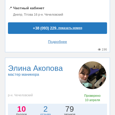
📍
Частный кабинет
Днепр, Тітова 16 р-н. Чечеловский
+38 (093) 229..
показать номер
Подробнее
196
Элина Акопова
мастер маникюра
р-н. Чечеловский
Проверено
10 апреля
10
2
79
баллов
отзыва
звонков