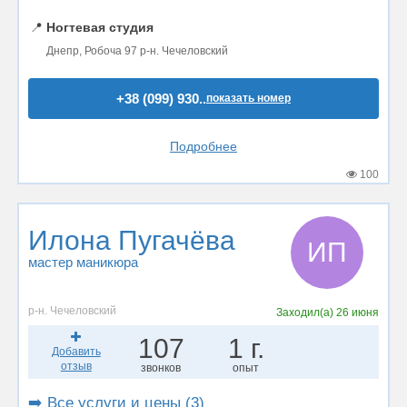
📍
Ногтевая студия
Днепр, Робоча 97 р-н. Чечеловский
+38 (099) 930..
показать номер
Подробнее
100
Илона Пугачёва
ИП
мастер маникюра
р-н. Чечеловский
Заходил(а)
26 июня
107
1 г.
Добавить
отзыв
звонков
опыт
➡️ Все услуги и цены (3)