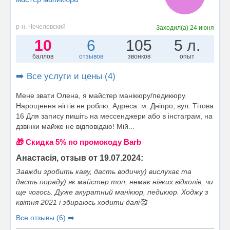
р-н. Чечеловский
Заходил(а)
24 июня
10
6
105
5 л.
баллов
отзывов
звонков
опыт
➡️ Все услуги и цены (4)
Мене звати Олена, я майстер манікюру/педикюру.
Нарощення нігтів не роблю. Адреса: м. Дніпро, вул. Тітова
16 Для запису пишіть на мессенджери або в інстаграм, на
дзвінки майже не відповідаю! Мій...
🎁 Cкидка 5% по промокоду Barb
Анастасія, отзыв от 19.07.2024:
Завжди зробить каву, дасть водичку) вислухає та
дасть пораду) як майстер топ, немає ніяких відколів, чи
ще чогось. Дуже акуратний манікюр, педикюр. Ходжу з
квітня 2021 і збираюсь ходити далі🥰
Все отзывы (6) ➡️