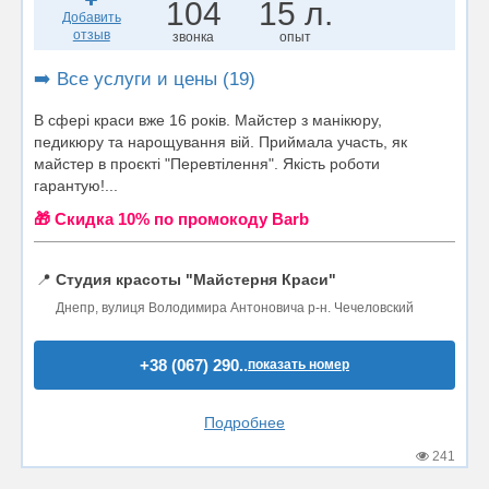
104
15 л.
Добавить
отзыв
звонка
опыт
➡️ Все услуги и цены (19)
В сфері краси вже 16 років. Майстер з манікюру,
педикюру та нарощування вій. Приймала участь, як
майстер в проєкті "Перевтілення". Якість роботи
гарантую!...
🎁 Cкидка 10% по промокоду Barb
📍
Студия красоты "Майстерня Краси"
Днепр, вулиця Володимира Антоновича р-н. Чечеловский
+38 (067) 290..
показать номер
Подробнее
241