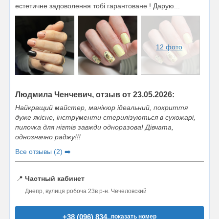
естетичне задоволення тобі гарантоване ! Дарую...
12 фото
Людмила Ченчевич, отзыв от 23.05.2026:
Найкращий майстер, манікюр ідеальний, покриття
дуже якісне, інструменти стерилізуються в сухожарі,
пилочка для нігтів завжди одноразова! Дівчата,
однозначно раджу!!!
Все отзывы (2) ➡️
📍
Частный кабинет
Днепр, вулиця робоча 23в р-н. Чечеловский
+38 (096) 834..
показать номер