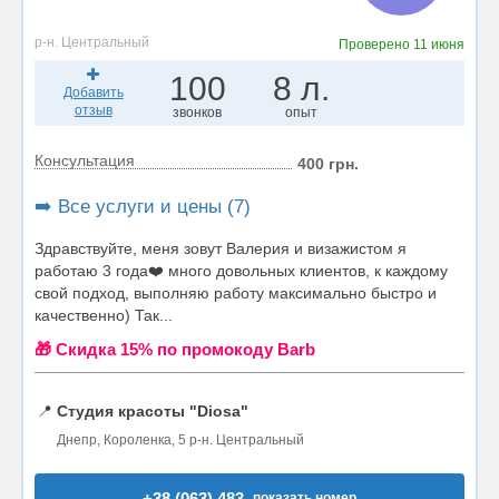
р-н. Центральный
Проверено
11 июня
100
8 л.
Добавить
отзыв
звонков
опыт
Консультация
400 грн.
➡️ Все услуги и цены (7)
Здравствуйте, меня зовут Валерия и визажистом я
работаю 3 года❤️ много довольных клиентов, к каждому
свой подход, выполняю работу максимально быстро и
качественно) Так...
🎁 Cкидка 15% по промокоду Barb
📍
Студия красоты "Diosa"
Днепр, Короленка, 5 р-н. Центральный
+38 (063) 483..
показать номер