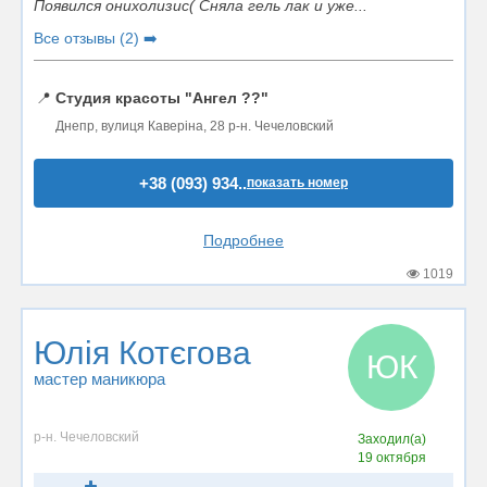
Появился онихолизис( Сняла гель лак и уже...
Все отзывы (2) ➡️
📍
Студия красоты "Ангел ??"
Днепр, вулиця Каверіна, 28 р-н. Чечеловский
+38 (093) 934..
показать номер
Подробнее
1019
Юлія Котєгова
ЮК
мастер маникюра
р-н. Чечеловский
Заходил(а)
19 октября