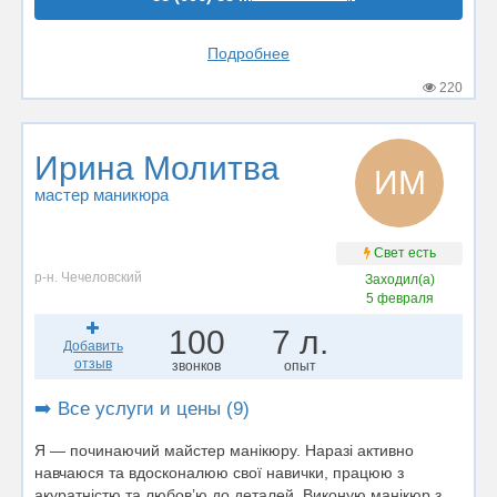
Подробнее
220
Ирина Молитва
ИМ
мастер маникюра
Свет есть
р-н. Чечеловский
Заходил(а)
5 февраля
100
7 л.
Добавить
отзыв
звонков
опыт
➡️ Все услуги и цены (9)
Я — починаючий майстер манікюру. Наразі активно
навчаюся та вдосконалюю свої навички, працюю з
акуратністю та любов’ю до деталей. Виконую манікюр з