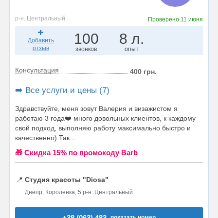
р-н. Центральный
Проверено
11 июня
100
8 л.
Добавить
отзыв
звонков
опыт
Консультация
400 грн.
➡️ Все услуги и цены (7)
Здравствуйте, меня зовут Валерия и визажистом я
работаю 3 года❤️ много довольных клиентов, к каждому
свой подход, выполняю работу максимально быстро и
качественно) Так...
🎁 Cкидка 15% по промокоду Barb
📍
Студия красоты "Diosa"
Днепр, Короленка, 5 р-н. Центральный
+38 (063) 483..
показать номер