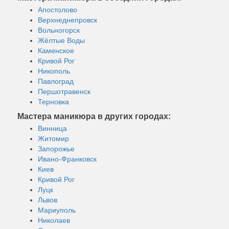
Апостолово
Верхнеднепровск
Вольногорск
Жёлтые Воды
Каменское
Кривой Рог
Никополь
Павлоград
Першотравенск
Терновка
Мастера маникюра в других городах:
Винница
Житомир
Запорожье
Ивано-Франковск
Киев
Кривой Рог
Луцк
Львов
Мариуполь
Николаев