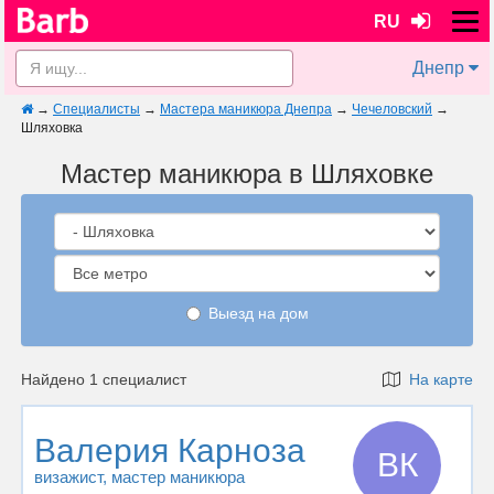
RU
Днепр
→
Специалисты
→
Мастера маникюра Днепра
→
Чечеловский
→
Шляховка
Мастер маникюра в Шляховке
Выезд на дом
Найдено 1 специалист
На карте
Валерия Карноза
ВК
визажист
, мастер маникюра