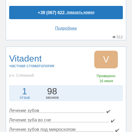
+38 (067) 622..
показать номер
Подробнее
512
Vitadent
V
частная стоматология
р-н. Соборный
Проверено
16 июня
1
98
отзыв
звонков
Лечение зубов
✔️
Лечение зуба во сне
✔️
Лечение зубов под микроскопом
✔️