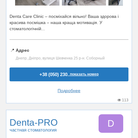
Denta Care Clinic – посміхайся вільно! Ваша здорова і
красива посмішка – наша краща мотивація. У
стоматологічній...
📍
Адрес
Днепр, Дніпро, вулиця Шевченка 25 р-н. Соборный
+38 (050) 230..
показать номер
Подробнее
113
Denta-PRO
D
частная стоматология