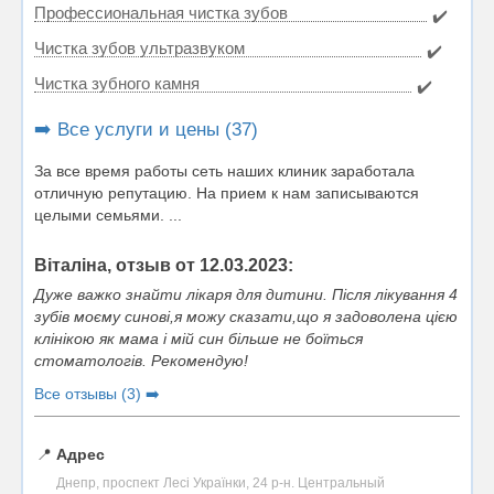
Профессиональная чистка зубов
✔️
Чистка зубов ультразвуком
✔️
Чистка зубного камня
✔️
➡️ Все услуги и цены (37)
За все время работы сеть наших клиник заработала
отличную репутацию. На прием к нам записываются
целыми семьями. ...
Віталіна, отзыв от 12.03.2023:
Дуже важко знайти лікаря для дитини. Після лікування 4
зубів моєму синові,я можу сказати,що я задоволена цією
клінікою як мама і мій син більше не боїться
стоматологів. Рекомендую!
Все отзывы (3) ➡️
📍
Адрес
Днепр, проспект Лесі Українки, 24 р-н. Центральный