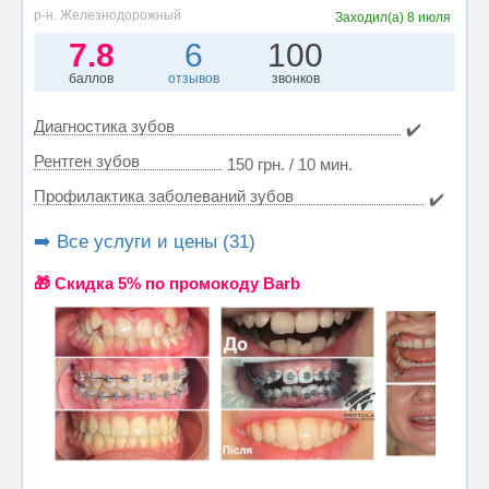
р-н. Железнодорожный
Заходил(а)
8 июля
7.8
6
100
баллов
отзывов
звонков
Диагностика зубов
✔️
Рентген зубов
150 грн. / 10 мин.
Профилактика заболеваний зубов
✔️
➡️ Все услуги и цены (31)
🎁 Cкидка 5% по промокоду Barb