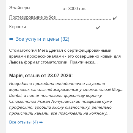
Элайнеры
от 3000 грн.
Протезирование зубов
✔️
Коронки
✔️
➡️ Все услуги и цены (32)
Стоматология Мега Дентал с сертифицированными
врачами профессионалами - это совершенно новый для
Львова формат стоматологии. Практически...
Марія, отзыв от 23.07.2026:
Нещодавно проходила ендодонтичне лікування
кореневих каналів під мікроскопом у стоматології Mega
Dental, а потім поставили цирконієву коронку.
Стоматолог Роман Лопушинський працював дуже
професійно: зробили якісну діагностику, ретельно
прочистили канали, все пояснювали на кожному...
Все отзывы (4) ➡️