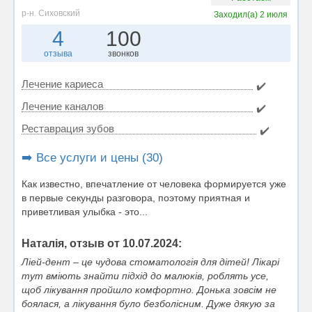
р-н. Сиховский
Заходил(а)
2 июля
4
100
отзыва
звонков
Лечение кариеса
✔️
Лечение каналов
✔️
Реставрация зубов
✔️
➡️ Все услуги и цены (30)
Как известно, впечатление от человека формируется уже
в первые секунды разговора, поэтому приятная и
приветливая улыбка - это...
Наталія, отзыв от 10.07.2024:
Ліей-дент – це чудова стоматологія для дітей! Лікарі
тут вміють знайти підхід до малюків, роблять усе,
щоб лікування пройшло комфортно. Донька зовсім не
боялася, а лікування було безболісним. Дуже дякую за