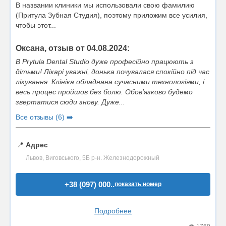
В названии клиники мы использовали свою фамилию
(Притула Зубная Студия), поэтому приложим все усилия,
чтобы этот...
Оксана, отзыв от 04.08.2024:
В Prytula Dental Studio дуже професійно працюють з
дітьми! Лікарі уважні, донька почувалася спокійно під час
лікування. Клініка обладнана сучасними технологіями, і
весь процес пройшов без болю. Обов’язково будемо
звертатися сюди знову. Дуже...
Все отзывы (6) ➡️
📍
Адрес
Львов, Виговського, 5Б р-н. Железнодорожный
+38 (097) 000..
показать номер
Подробнее