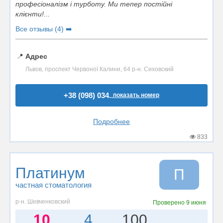
професіоналізм і турботу. Ми тепер постійні
клієнти!...
Все отзывы (4) ➡️
📍
Адрес
Львов, проспект Червоної Калини, 64 р-н. Сиховский
+38 (098) 034..
показать номер
Подробнее
833
Платинум
П
частная стоматология
р-н. Шевченковский
Проверено
9 июня
10
4
100