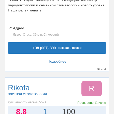
Solonko Sovyak Dentistry Center - медицинский центр
пародонтологии и семейной стоматологии нового уровня.
Наша цель - менять...
📍
Адрес
Львов, Стуса, 39 р-н. Сиховский
+38 (067) 390..
показать номер
Подробнее
284
Rikota
R
частная стоматология
вул Замарстинівська, 55-В
Проверено
11 июня
8.8
1
100