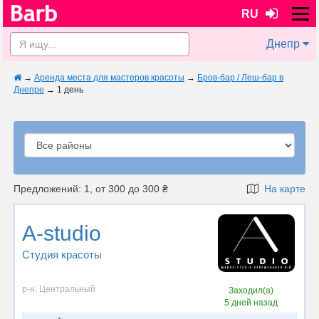
RU
Днепр
→
Аренда места для мастеров красоты
→
Бров-бар / Леш-бар в
Днепре
→
1 день
Предложений: 1, от 300 до 300 ₴
На карте
A-studio
Студия красоты
р-н. Центральный
Заходил(а)
5 дней назад