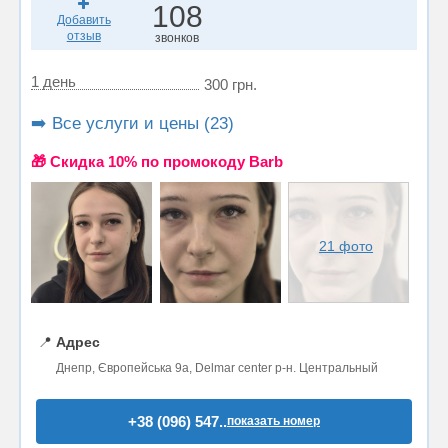
108
Добавить
отзыв
звонков
1 день
300 грн.
➡️ Все услуги и цены (23)
🎁 Cкидка 10% по промокоду Barb
21 фото
📍
Адрес
Днепр, Європейська 9а, Delmar center р-н. Центральный
+38 (096) 547..
показать номер