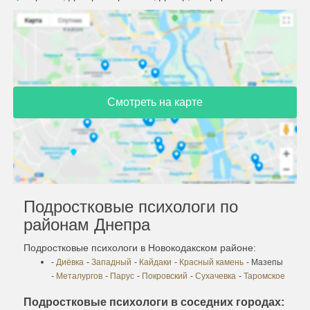
Смотреть на карте
Подростковые психологи по
районам Днепра
Подростковые психологи в Новокодакском районе:
-
Диёвка
-
Западный
-
Кайдаки
-
Красный камень
- Мазепы
-
Металургов
-
Парус
-
Покровский
-
Сухачевка
-
Таромское
Подростковые психологи в соседних городах: