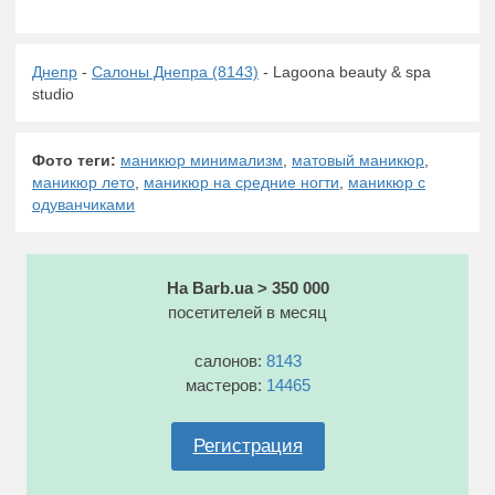
Днепр
-
Салоны Днепра (8143)
- Lagoona beauty & spa
studio
Фото теги:
маникюр минимализм
,
матовый маникюр
,
маникюр лето
,
маникюр на средние ногти
,
маникюр с
одуванчиками
На Barb.ua > 350 000
посетителей в месяц
салонов:
8143
мастеров:
14465
Регистрация