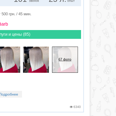
звонок
опыт
 500 грн. / 45 мин.
Barb
луги и цены (85)
67 фото
Подробнее
6340