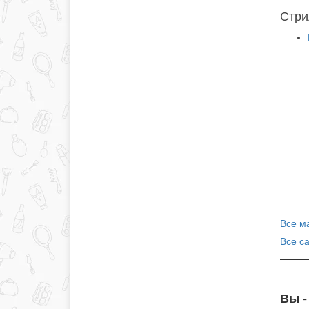
Стри
Все м
Все с
Вы -