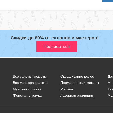
Скидки до 80% от салонов и мастеров!
Все салоны красоты
Окрашивание волос
Де
Все мастера красоты
Перманентный макияж
Ма
Мужская стрижка
Макияж
Тат
Женская стрижка
Лазерная эпиляция
Ма