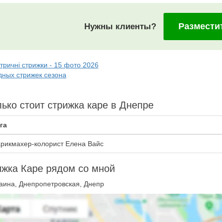
Размести
Нужны клиенты?
тричні стрижки - 15 фото 2026
дных стрижек сезона
ько стоит стрижка каре в Днепре
га
рикмахер-колорист Елена Вайс
жка Каре рядом со мной
аина, Днепропетровская, Днепр