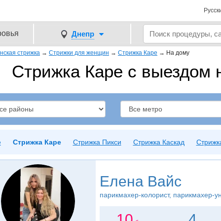
Русск
ровья
Днепр
нская стрижка
→
Стрижки для женщин
→
Стрижка Каре
→
На дому
Стрижка Каре с выездом 
е
Стрижка Каре
Стрижка Пикси
Стрижка Каскад
Стрижк
Елена Вайс
парикмахер-колорист, парикмахер-у
10
4