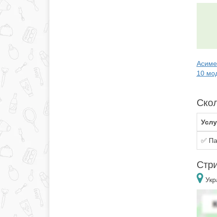
Асиме
10 мо
Скол
Услу
✅ Па
Стри
Укр