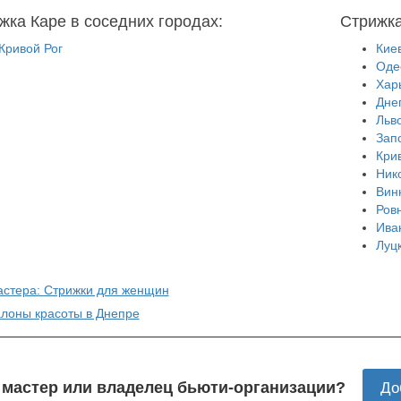
жка Каре в соседних городах:
Стрижка
Кривой Рог
Кие
Оде
Хар
Дне
Льв
Зап
Кри
Ник
Вин
Ров
Ива
Луц
астера: Стрижки для женщин
алоны красоты в Днепре
 мастер или владелец бьюти-организации?
До