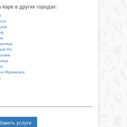
 Каре в других городах:
в
сса
ьков
пр
ов
орожье
вой Рог
олаев
ница
но
но-Франковск
к
бавить услуги