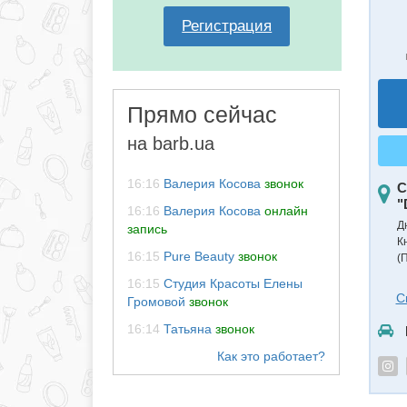
Регистрация
Прямо сейчас
на barb.ua
16:16
Валерия Косова
звонок
С
"
16:16
Валерия Косова
онлайн
Д
запись
К
16:15
Pure Beauty
звонок
(
16:15
Студия Красоты Елены
С
Громовой
звонок
16:14
Татьяна
звонок