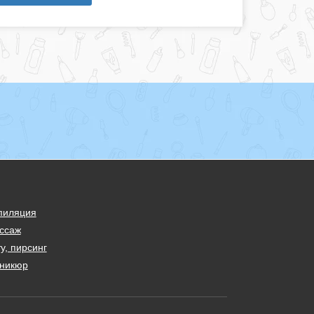
пиляция
ссаж
у, пирсинг
никюр