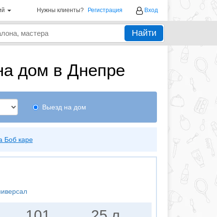
ий
Нужны клиенты?
Регистрация
Вход
Найти
на дом в Днепре
Выезд на дом
а Боб каре
ниверсал
101
25 л.