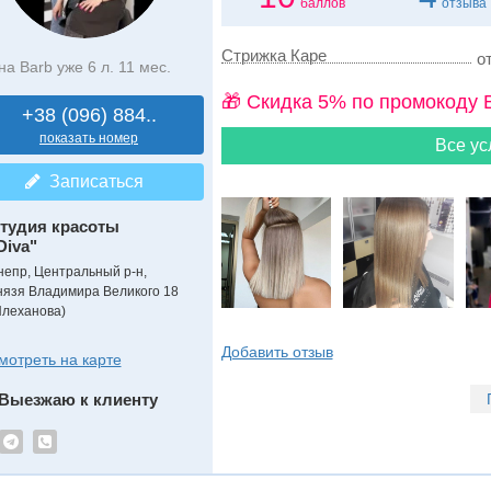
баллов
отзыва
Стрижка Каре
от
на Barb уже 6 л. 11 мес.
🎁 Cкидка 5% по промокоду 
+38 (096) 884..
показать номер
Все ус
Записаться
тудия красоты
Diva"
непр, Центральный р-н,
нязя Владимира Великого 18
Плеханова)
Добавить отзыв
мотреть на карте
Выезжаю к клиенту