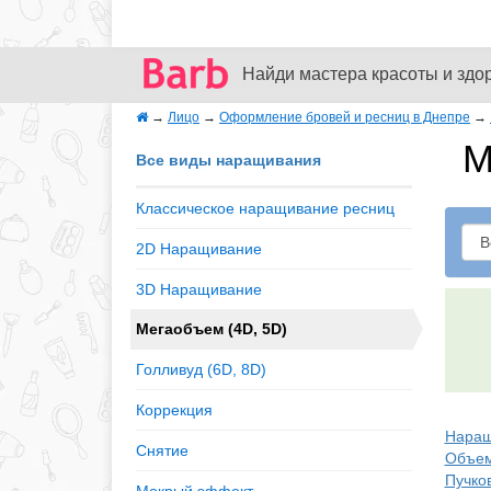
Найди мастера красоты и здо
→
Лицо
→
Оформление бровей и ресниц в Днепре
→
М
Все виды наращивания
Классическое наращивание ресниц
2D Наращивание
3D Наращивание
Мегаобъем (4D, 5D)
Голливуд (6D, 8D)
Коррекция
Наращ
Снятие
Объем
Пучко