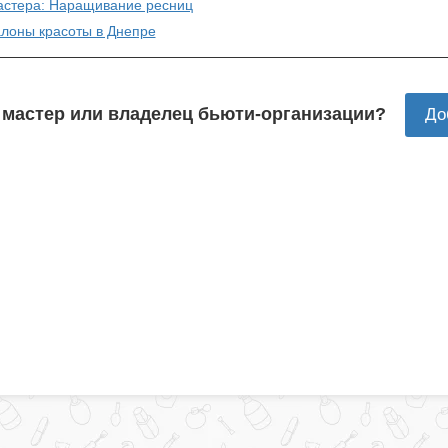
астера: Наращивание ресниц
алоны красоты в Днепре
 мастер или владелец бьюти-организации?
До