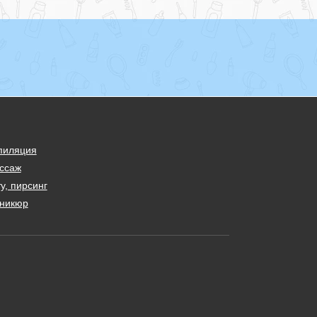
пиляция
ссаж
у, пирсинг
никюр