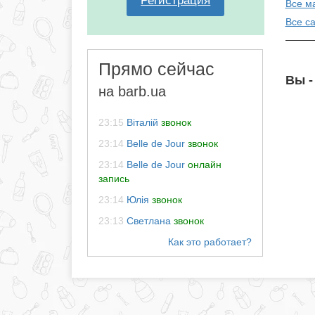
Регистрация
Все м
Все с
Прямо сейчас
Вы -
на barb.ua
23:15
Віталій
звонок
23:14
Belle de Jour
звонок
23:14
Belle de Jour
онлайн
запись
23:14
Юлія
звонок
23:13
Светлана
звонок