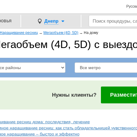
Русск
ровья
Днепр
Наращивание ресниц
→
Мегаобъем (4D, 5D)
→
На дому
егаобъем (4D, 5D) с выезд
Размести
Нужны клиенты?
ивание ресниц дома: последствия, лечение
ное наращивание ресниц: как стать обладательницей чувственного
вое наращивание – быстро и эффектно