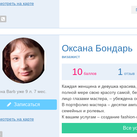
мотреть на карте
Оксана Бондарь
визажист
10
1
баллов
отзыв
Каждая женщина и девушка красива, 
на Barb уже 9 л. 7 мес.
полной мере свою красоту самой, б
лицо глазами мастера, – убеждена 
Записаться
В портфолио мастера – десятки амплу
семейных и ролевых.
К вашим услугам – создание fashion-
мотреть на карте
Все ус
т