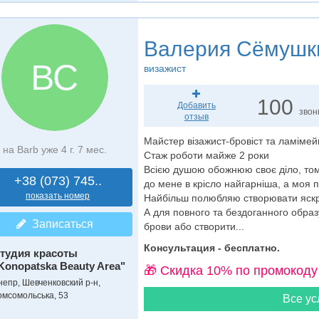
Валерия Сёмушк
ВС
визажист
100
Добавить
звон
отзыв
Майстер візажист-бровіст та ламіме
на Barb уже 4 г. 7 мес.
Стаж роботи майже 2 роки
Всією душою обожнюю своє діло, том
+38 (073) 745..
до мене в крісло найгарніша, а моя 
показать номер
Найбільш полюбляю створювати яскра
А для повного та бездоганного обр
Записаться
брови або створити...
Консультация - бесплатно.
тудия красоты
Konopatska Beauty Area"
🎁 Cкидка 10% по промокоду
непр, Шевченковский р-н,
омсомольська, 53
Все ус