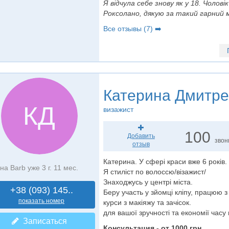
Я відчула себе знову як у 18. Чолові
Роксолано, дякую за такий гарний ма
Все отзывы (7) ➡️
Катерина Дмитре
КД
визажист
100
Добавить
звон
отзыв
Катерина. У сфері краси вже 6 років.
на Barb уже 3 г. 11 мес.
Я стиліст по волоссю/візажист/
Знаходжусь у центрі міста.
+38 (093) 145..
Беру участь у зйомці кліпу, працюю
показать номер
курси з макіяжу та зачісок.
для вашої зручності та економії часу
Записаться
Консультация - от 1000 грн.