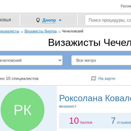
Русск
ровья
Днепр
пециалисты
→
Визажисты Днепра
→
Чечеловский
Визажисты Чече
но 10 специалистов
На карте
Роксолана Ковал
РК
визажист
10
7
баллов
отзывов