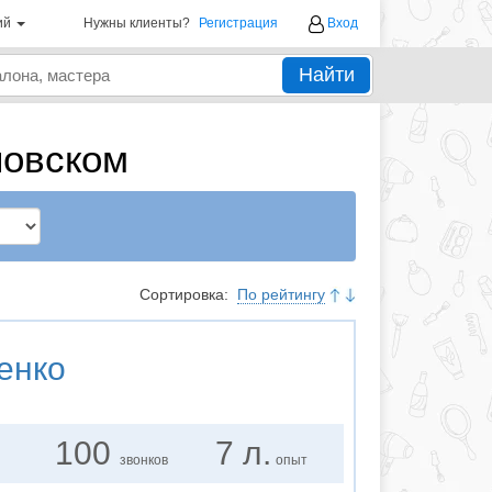
ий
Нужны клиенты?
Регистрация
Вход
Найти
ловском
Сортировка:
По рейтингу
енко
100
7 л.
звонков
опыт