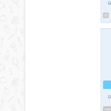
С
С
сай