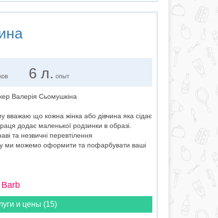
ина
6 л.
ков
опыт
йкер Валерія Сьомушкіна
у вважаю що кожна жінка або дівчина яка сідає
праця додає маленької родзинки в образі.
ві та незвичні перевтілення
азу ми можемо оформити та пофарбувати ваші
 Barb
луги и цены (15)