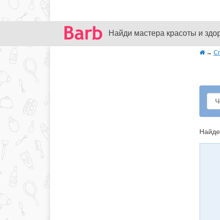
Найди мастера красоты и здо
→
С
Найде