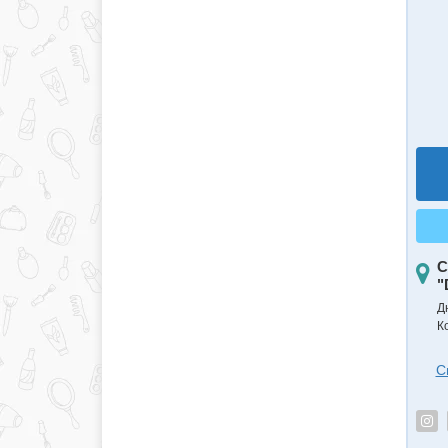
С
"
Д
К
С