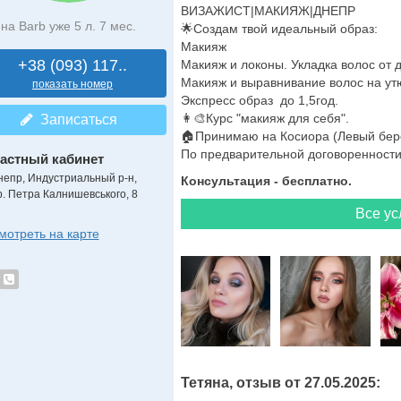
ВИЗАЖИСТ|МАКИЯЖ|ДНЕПР
на Barb уже 5 л. 7 мес.
🌟Создам твой идеальный образ:
Макияж
+38 (093) 117..
Макияж и локоны. Укладка волос от 
Макияж и выравнивание волос на ут
показать номер
Экспресс образ до 1,5год.
👩‍🎨Курс "макияж для себя".
Записаться
🏠Принимаю на Косиора (Левый бере
По предварительной договоренности-
астный кабинет
непр, Индустриальный р-н,
Консультация - бесплатно.
р. Петра Калнишевського, 8
Все ус
мотреть на карте
Тетяна, отзыв от 27.05.2025: