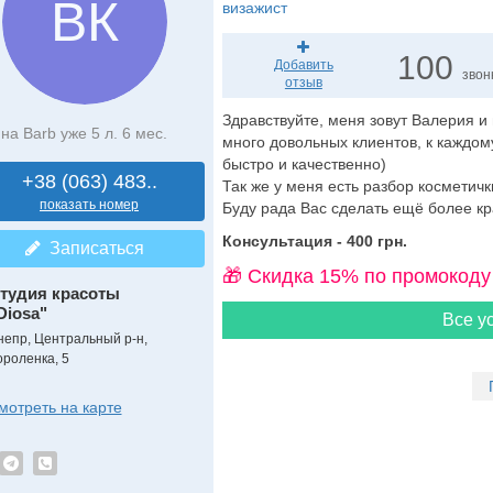
ВК
визажист
100
Добавить
звон
отзыв
Здравствуйте, меня зовут Валерия и
на Barb уже 5 л. 6 мес.
много довольных клиентов, к каждо
быстро и качественно)
+38 (063) 483..
Так же у меня есть разбор косметичк
показать номер
Буду рада Вас сделать ещё более кр
Консультация - 400 грн.
Записаться
🎁 Cкидка 15% по промокоду
тудия красоты
Diosa"
Все ус
непр, Центральный р-н,
ороленка, 5
мотреть на карте