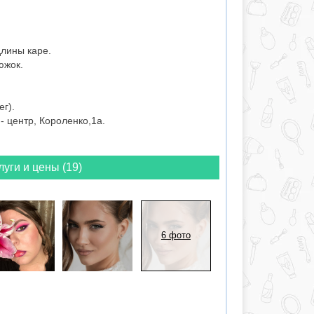
длины каре.
южок.
г).
 центр, Короленко,1а.
луги и цены (19)
6 фото