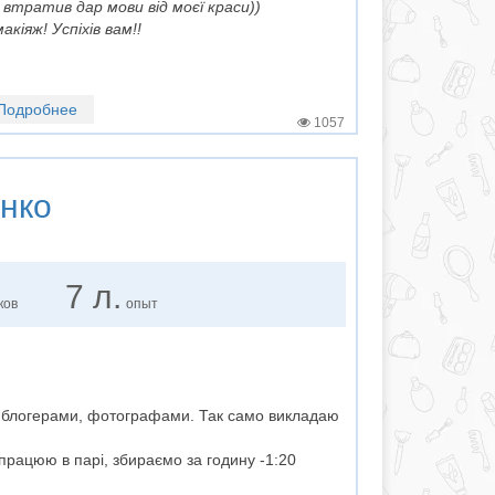
к втратив дар мови від моєї краси))
кіяж! Успіхів вам!!
Подробнее
1057
нко
7 л.
ков
опыт
 з блогерами, фотографами. Так само викладаю
 працюю в парі, збираємо за годину -1:20