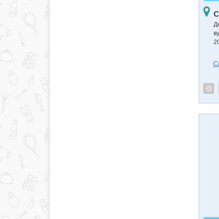
С
Д
в
2
С