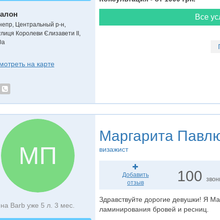
алон
Все ус
непр, Центральный р-н,
улиця Королеви Єлизавети ІІ,
0а
мотреть на карте
Маргарита Павл
МП
визажист
100
Добавить
звон
отзыв
Здравствуйте дорогие девушки! Я Ма
на Barb уже 5 л. 3 мес.
ламинирования бровей и ресниц.