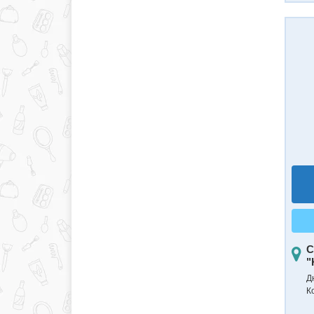
С
"
Д
К