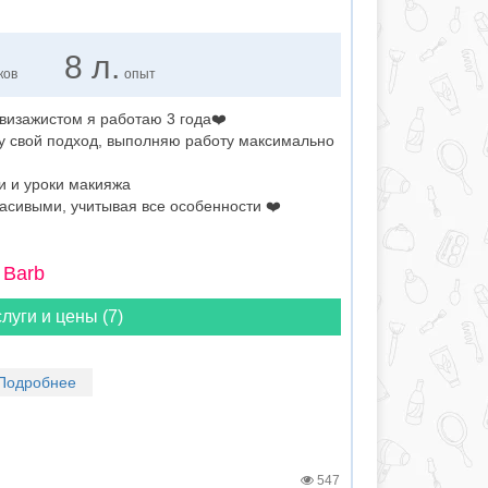
8 л.
ков
опыт
 визажистом я работаю 3 года❤️
му свой подход, выполняю работу максимально
и и уроки макияжа
асивыми, учитывая все особенности ❤️
 Barb
луги и цены (7)
Подробнее
547