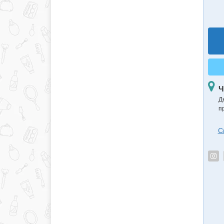
Ч
Д
п
С