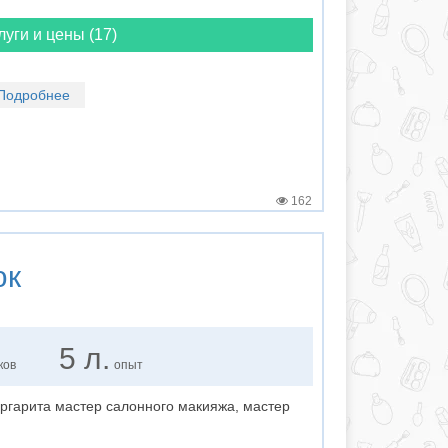
луги и цены (17)
Подробнее
162
юк
5 л.
ков
опыт
ргарита мастер салонного макияжа, мастер