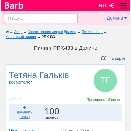
RU
Долина
→
Лицо
→
Косметология лица в Долине
→
Пилинг лица
→
Кислотный пилинг
→
PRX-t33
Пилинг PRX-t33 в Долине
На карте
Тетяна Гальків
ТГ
косметолог
Долина
Проверено
18 июня
100
Добавить
отзыв
звонков
Пілінг Долина