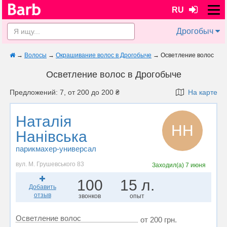
RU
Дрогобыч
→
Волосы
→
Окрашивание волос в Дрогобыче
→
Осветление волос
Осветление волос в Дрогобыче
Предложений: 7, от 200 до 200 ₴
На карте
Наталія
НН
Нанівська
парикмахер-универсал
вул. М. Грушевського 83
Заходил(а)
7 июня
100
15 л.
Добавить
отзыв
звонков
опыт
Осветление волос
от 200 грн.