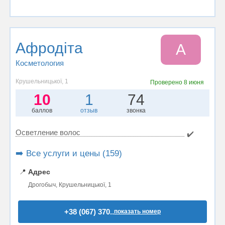
Афродіта
А
Косметология
Крушельницької, 1
Проверено
8 июня
10
1
74
баллов
отзыв
звонка
Осветление волос
✔️
➡️ Все услуги и цены (159)
📍
Адрес
Дрогобыч, Крушельницької, 1
+38 (067) 370..
показать номер