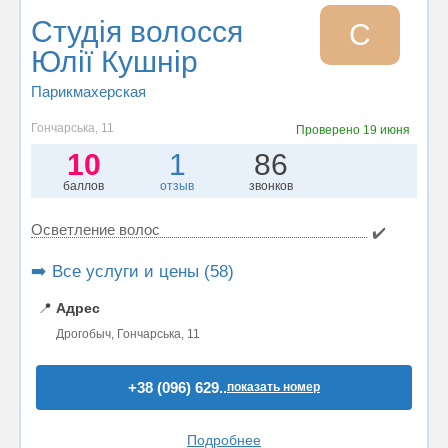
Студія волосся
С
Юлії Кушнір
Парикмахерская
Гончарська, 11
Проверено
19 июня
10
1
86
баллов
отзыв
звонков
Осветление волос
✔️
➡️ Все услуги и цены (58)
📍
Адрес
Дрогобыч, Гончарська, 11
+38 (096) 629..
показать номер
Подробнее