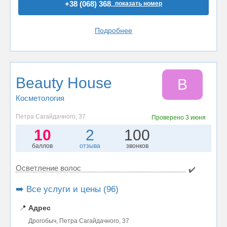
+38 (068) 368..
показать номер
Подробнее
Beauty House
B
Косметология
Петра Сагайдачного, 37
Проверено
3 июня
10
2
100
баллов
отзыва
звонков
Осветление волос
✔️
➡️ Все услуги и цены (96)
📍
Адрес
Дрогобыч, Петра Сагайдачного, 37