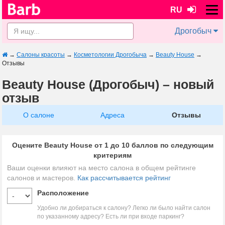
RU
Дрогобыч
→
Салоны красоты
→
Косметологии Дрогобыча
→
Beauty House
→
Отзывы
Beauty House (Дрогобыч) – новый
отзыв
О салоне
Адреса
Отзывы
Оцените Beauty House от 1 до 10 баллов по следующим
критериям
Ваши оценки влияют на место салона в общем рейтинге
салонов и мастеров.
Как рассчитывается рейтинг
Расположение
Удобно ли добираться к салону? Легко ли было найти салон
по указанному адресу? Есть ли при входе паркинг?