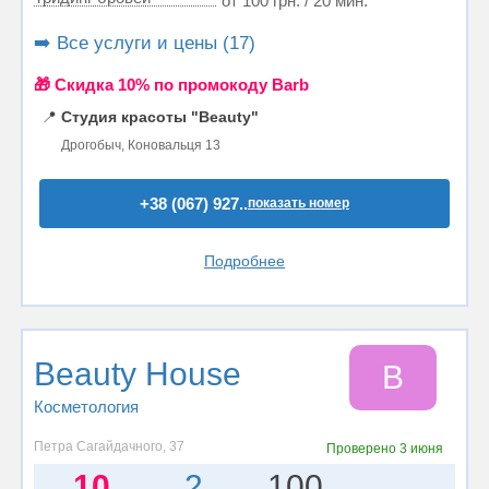
от 100 грн. / 20 мин.
➡️ Все услуги и цены (17)
🎁 Cкидка 10% по промокоду Barb
📍
Студия красоты "Beauty"
Дрогобыч, Коновальця 13
+38 (067) 927..
показать номер
Подробнее
Beauty House
B
Косметология
Петра Сагайдачного, 37
Проверено
3 июня
10
2
100