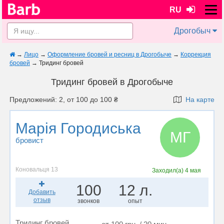
RU
Дрогобыч
→
Лицо
→
Оформление бровей и ресниц в Дрогобыче
→
Коррекция
бровей
→
Тридинг бровей
Тридинг бровей в Дрогобыче
Предложений: 2, от 100 до 100 ₴
На карте
Марія Городиська
МГ
бровист
Коновальця 13
Заходил(а)
4 мая
100
12 л.
Добавить
отзыв
звонков
опыт
Тридинг бровей