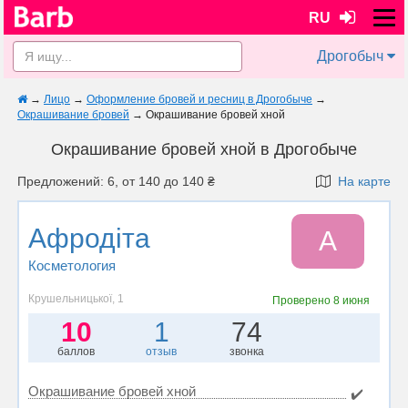
RU
Дрогобыч
→
Лицо
→
Оформление бровей и ресниц в Дрогобыче
→
Окрашивание бровей
→
Окрашивание бровей хной
Окрашивание бровей хной в Дрогобыче
Предложений: 6, от 140 до 140 ₴
На карте
Афродіта
А
Косметология
Крушельницької, 1
Проверено
8 июня
10
1
74
баллов
отзыв
звонка
Окрашивание бровей хной
✔️