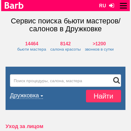
RU
Сервис поиска бьюти мастеров/
салонов в Дружковке
14464
8142
>1200
бьюти мастера
салона красоты
звонков в сутки
Найти
Дружковка
Уход за лицом