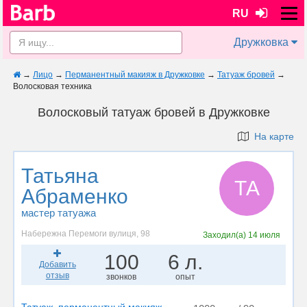
RU
Дружковка
→
Лицо
→
Перманентный макияж в Дружковке
→
Татуаж бровей
→
Волосковая техника
Волосковый татуаж бровей в Дружковке
На карте
Татьяна
ТА
Абраменко
мастер татуажа
Набережна Перемоги вулиця, 98
Заходил(а)
14 июля
100
6 л.
Добавить
отзыв
звонков
опыт