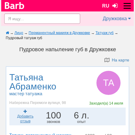
RU
Дружковка
→
Лицо
→
Перманентный макияж в Дружковке
→
Татуаж губ
→
Пудровый татуаж губ
Пудровое напыление губ в Дружковке
На карте
Татьяна
ТА
Абраменко
мастер татуажа
Набережна Перемоги вулиця, 98
Заходил(а)
14 июля
100
6 л.
Добавить
отзыв
звонков
опыт