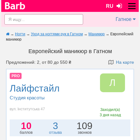
RU
Гатное
→
Ногти
→
Уход за ногтями рук в Гатном
→
Маникюр
→
Европейский
маникюр
Европейский маникюр в Гатном
Предложений: 2, от 80 до 550 ₴
На карте
PRO
Л
Лайфстайл
Студия красоты
вул. Інститутська 47
Заходил(а)
3 дня назад
10
3
109
баллов
отзыва
звонков