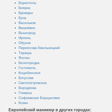
Борисполь
Боярка
Бровары
Буча
Васильков
Вишнёвое
Вышгород
Ирпень
Обухов
Переяслав-Хмельницкий
Тараща
Яготин
Белогородка
Гостомель
Коцюбинское
Богуслав
Святопетровское
Бородянка
Глеваха
Софиевская Борщаговка
Козин
Европейский маникюр в других городах: