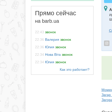
А
Прямо сейчас
И
Ш
на barb.ua
С
22:43
звонок
22:36
Валерия
звонок
22:36
Юлия
звонок
22:34
Нова Віта
звонок
22:34
Юлия
звонок
Момент
Загар 
Загор