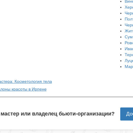
Вин
Хер
Чер
Пол
Чер
Жит
Сум
Ров
Ива
Тер
Луц
Мар
астера: Косметология тела
алоны красоты в Ирпене
 мастер или владелец бьюти-организации?
До