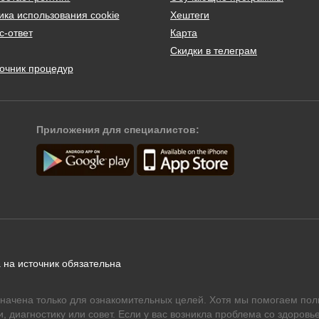
ика использования cookie
Хештеги
с-ответ
Карта
Скидки в телеграм
очник процедур
Приложения для специалистов:
 на источник обязательна
начена только для ознакомительных целей. Хотя мы помогаем пол
 диагностику или совет. Если у вас возникла проблема со здоровье