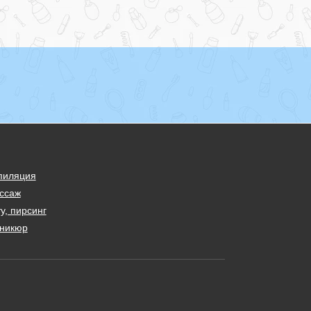
пиляция
ссаж
у, пирсинг
никюр