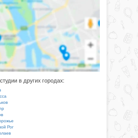
 студии в других городах:
в
сса
ьков
пр
ов
орожье
вой Рог
олаев