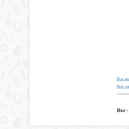
Все м
Все с
Вы -