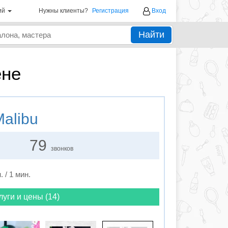
ий
Нужны клиенты?
Регистрация
Вход
Найти
ене
alibu
79
звонков
. / 1 мин.
луги и цены (14)