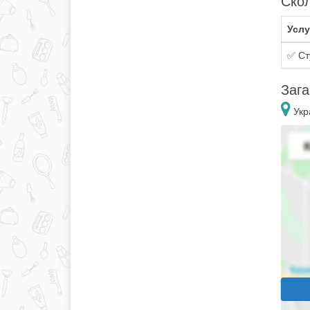
Скол
Услу
✅ Ст
Зага
Укр