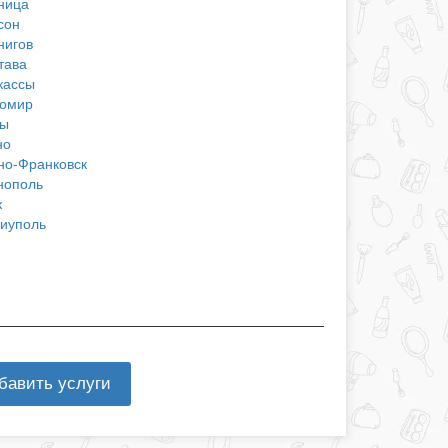
ница
сон
нигов
тава
кассы
омир
ы
но
но-Франковск
нополь
к
иуполь
бавить услуги