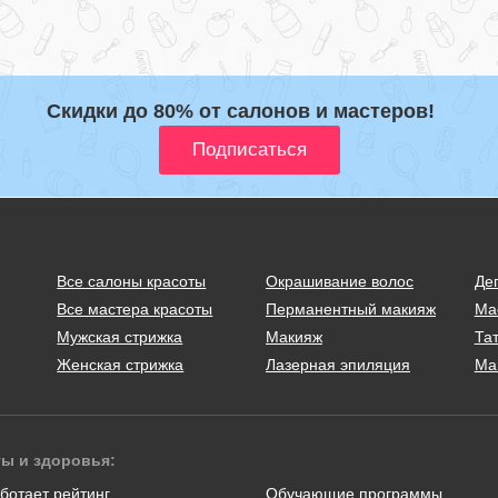
Скидки до 80% от салонов и мастеров!
Все салоны красоты
Окрашивание волос
Де
Все мастера красоты
Перманентный макияж
Ма
Мужская стрижка
Макияж
Тат
Женская стрижка
Лазерная эпиляция
Ма
ты и здоровья:
ботает рейтинг
Обучающие программы