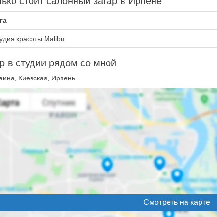
ько стоит салонный загар в Ирпене
га
удия красоты Malibu
р в студии рядом со мной
аина, Киевская, Ирпень
Смотреть на карте