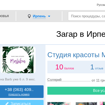
Русск
ровья
Ирпень
Загар в Ирп
Студия красоты
M
10
1
баллов
отзыв
на Barb уже 6 л. 9 мес.
Солярий
от 11 грн
+38 (063) 409..
Все ус
показать номер
Записаться