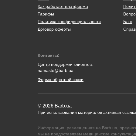
Как работает платформа
Полит
Тарифы
Вопро
Политика конфиденциальности
Блог
Договор оферты
Справ
Контакты:
Центр поддержки клиентов:
namaste@barb.ua
Форма обратной связи
© 2026 Barb.ua
При использовании материалов активная ссылка
Информация, размещенная на Barb.ua, предназ
мы не предоставляем медицинские консультации,