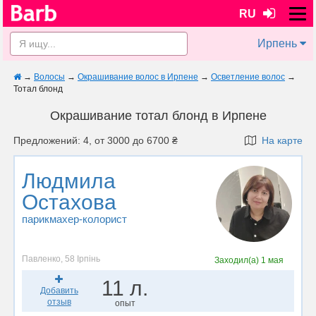
RU
Ирпень
→
Волосы
→
Окрашивание волос в Ирпене
→
Осветление волос
→
Тотал блонд
Окрашивание тотал блонд в Ирпене
Предложений: 4, от 3000 до 6700 ₴
На карте
Людмила
Остахова
парикмахер-колорист
Павленко, 58 Ірпінь
Заходил(а)
1 мая
11 л.
Добавить
отзыв
опыт