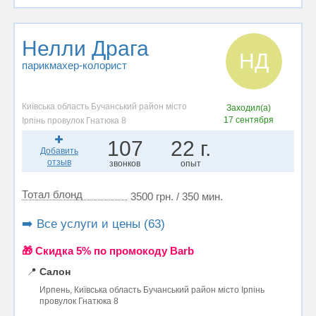
Нелли Драга
НД
парикмахер-колорист
Київська область Бучанський район місто
Заходил(а)
17 сентября
Ірпінь провулок Гнатюка 8
107
22 г.
Добавить
отзыв
звонков
опыт
Тотал блонд
3500 грн. / 350 мин.
➡️ Все услуги и цены (63)
🎁 Cкидка 5% по промокоду Barb
📍
Салон
Ирпень, Київська область Бучанський район місто Ірпінь
провулок Гнатюка 8