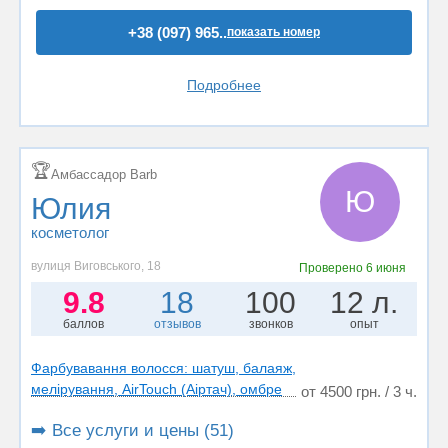
+38 (097) 965..
показать номер
Подробнее
🏆
Амбассадор Barb
Ю
Юлия
косметолог
вулиця Виговського, 18
Проверено
6 июня
9.8
18
100
12 л.
баллов
отзывов
звонков
опыт
Фарбувавання волосся: шатуш, балаяж,
мелірування, AirTouch (Аіртач), омбре
от 4500 грн. / 3 ч.
➡️ Все услуги и цены (51)