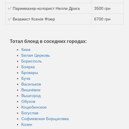
✅ Парикмахер-колорист Нелли Драга
3500 грн
✅ Визажист Ксенія Фізер
6700 грн
Тотал блонд в соседних городах:
Киев
Белая Церковь
Борисполь
Боярка
Бровары
Буча
Васильков
Вишнёвое
Вышгород
Обухов
Коцюбинское
Богуслав
Софиевская Борщаговка
Козин