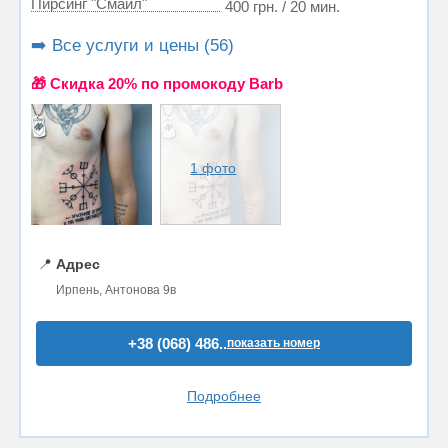
Пирсинг "Смайл"
400 грн. / 20 мин.
➡️ Все услуги и цены (56)
🎁 Cкидка 20% по промокоду Barb
1 фото
📍
Адрес
Ирпень, Антонова 9в
+38 (068) 486..
показать номер
Подробнее