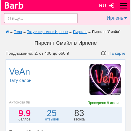
RU
Ирпень
→
Тело
→
Тату и пирсинг в Ирпене
→
Пирсинг
→
Пирсинг "Смайл"
Пирсинг Смайл в Ирпене
Предложений: 2, от 400 до 650 ₴
На карте
VeAn
Тату салон
Антонова 9в
Проверено
9 июня
9.9
25
83
баллов
отзывов
звонка