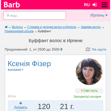
RU
Ирпень
→
Волосы
→
Стрижка и укладка волос в Ирпене
→
Завивка волос
→
Прикорневой объем
→
Буффант
Буффант волос в Ирпене
Предложений: 1, от 2500 до 2500 ₴
На карте
Ксенія Фізер
визажист
Свет есть
Ірпінь
Заходил(а)
сегодня
120
21 г.
Добавить