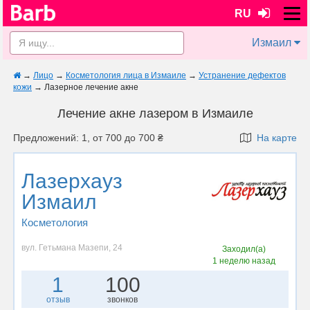
RU
Измаил
→
Лицо
→
Косметология лица в Измаиле
→
Устранение дефектов
кожи
→
Лазерное лечение акне
Лечение акне лазером в Измаиле
Предложений: 1, от 700 до 700 ₴
На карте
Лазерхауз
Измаил
Косметология
вул. Гетьмана Мазепи, 24
Заходил(а)
1 неделю назад
1
100
отзыв
звонков