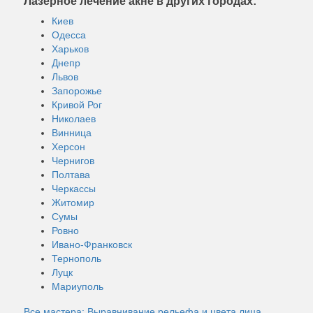
Лазерное лечение акне в других городах:
Киев
Одесса
Харьков
Днепр
Львов
Запорожье
Кривой Рог
Николаев
Винница
Херсон
Чернигов
Полтава
Черкассы
Житомир
Сумы
Ровно
Ивано-Франковск
Тернополь
Луцк
Мариуполь
Все мастера: Выравнивание рельефа и цвета лица