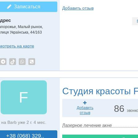
Записаться
Добавить отзыв
дрес
апорожье, Малый рынок
,
улиця Українська, 44/163
мотреть на карте
Студия красоты
F
F
86
Добавить
звонк
отзыв
на Barb уже 2 г. 4 мес.
Лазерное лечение акне
+38 (068) 329..