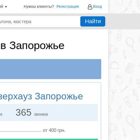
ий
Нужны клиенты?
Регистрация
Вход
Найти
 в Запорожье
ерхауз Запорожье
365
ов
звонков
от 400 грн.