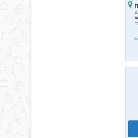
П
З
Л
2
С