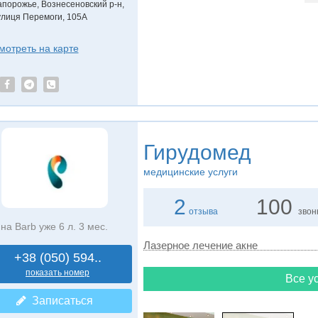
апорожье, Вознесеновский р-н,
улиця Перемоги, 105А
мотреть на карте
Гирудомед
медицинские услуги
2
100
отзыва
звон
на Barb уже 6 л. 3 мес.
Лазерное лечение акне
+38 (050) 594..
показать номер
Все ус
Записаться