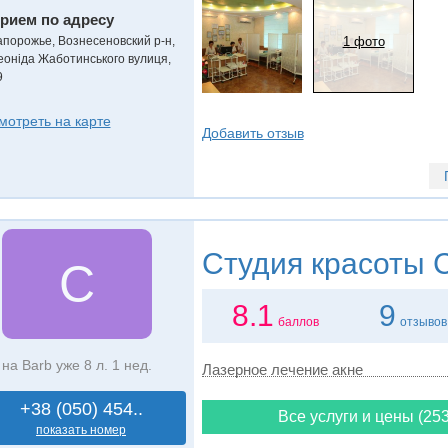
рием по адресу
апорожье, Вознесеновский р-н,
1 фото
еоніда Жаботинського вулиця,
9
мотреть на карте
Добавить отзыв
Студия красоты
С
С
8.1
9
баллов
отзывов
на Barb уже 8 л. 1 нед.
Лазерное лечение акне
+38 (050) 454..
Все услуги и цены (253
показать номер