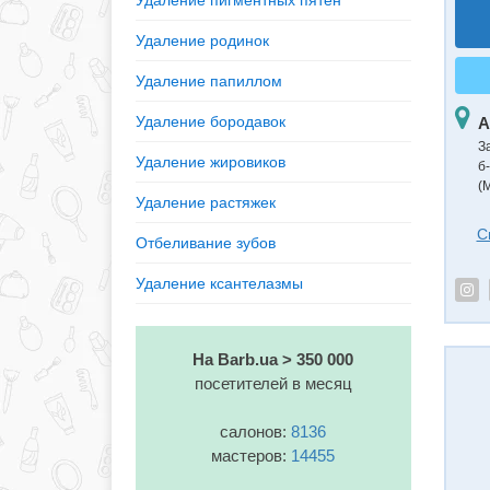
Удаление пигментных пятен
Удаление родинок
Удаление папиллом
Удаление бородавок
А
З
Удаление жировиков
б
(
Удаление растяжек
С
Отбеливание зубов
Удаление ксантелазмы
На Barb.ua > 350 000
посетителей в месяц
салонов:
8136
мастеров:
14455