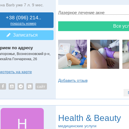
на Barb уже 7 л. 9 мес.
Лазерное лечение акне
+38 (096) 214..
показать номер
Все усл
Записаться
рием по адресу
апорожье, Вознесеновский р-н,
ихайла Гончаренка, 26
мотреть на карте
Добавить отзыв
сайт
Health & Beauty
H
медицинские услуги