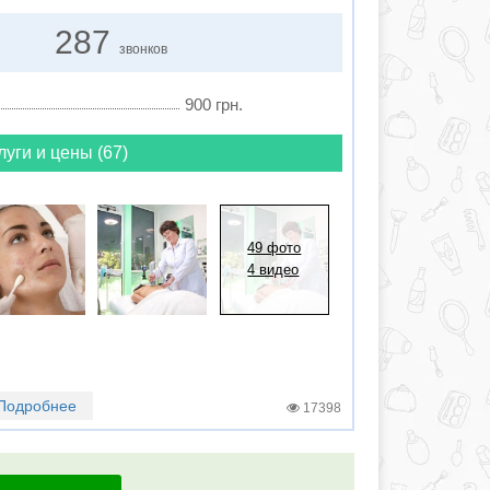
287
звонков
900 грн.
луги и цены (67)
49 фото
4 видео
Подробнее
17398