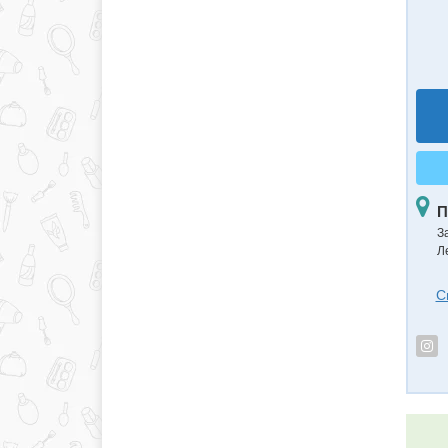
П
З
Л
С