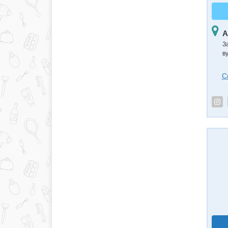
А
З
в
С