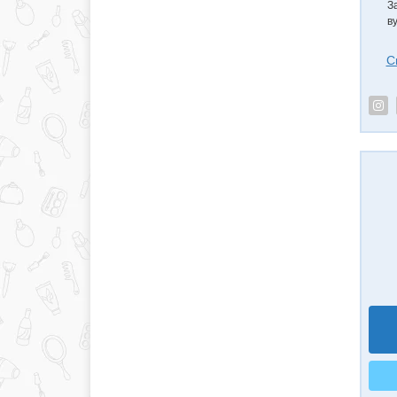
З
в
С