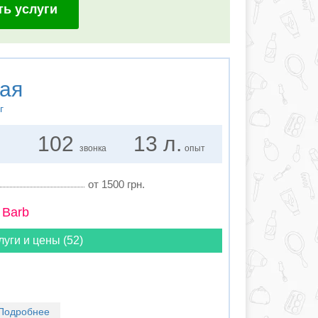
ть услуги
ая
г
102
13 л.
звонка
опыт
от 1500 грн.
 Barb
луги и цены (52)
Подробнее