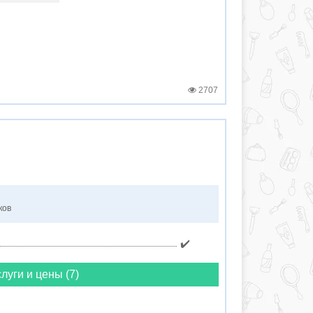
2707
ков
✔️
луги и цены (7)