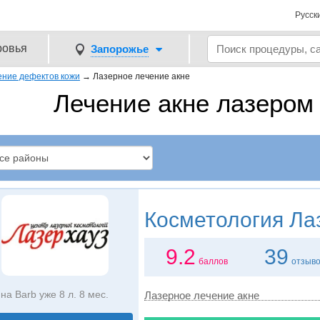
Русск
ровья
Запорожье
ение дефектов кожи
→
Лазерное лечение акне
Лечение акне лазером
Косметология
Лаз
9.2
39
баллов
отзыв
на Barb уже 8 л. 8 мес.
Лазерное лечение акне