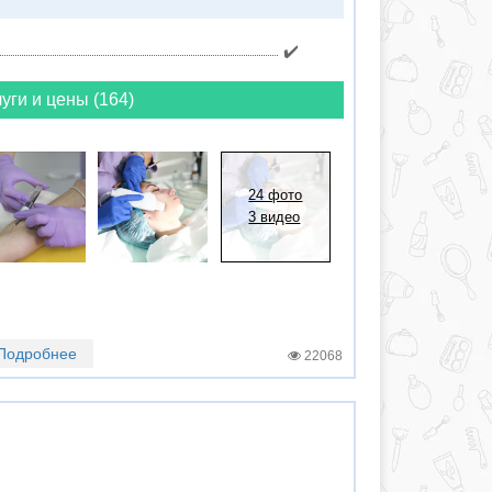
✔️
уги и цены (164)
24 фото
3 видео
Подробнее
22068