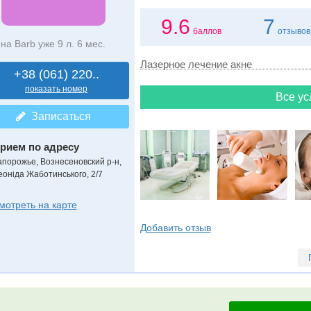
9.6
7
баллов
отзывов
на Barb уже 9 л. 6 мес.
Лазерное лечение акне
+38 (061) 220..
показать номер
Все ус
Записаться
рием по адресу
апорожье, Вознесеновский р-н,
еоніда Жаботинського, 2/7
мотреть на карте
Добавить отзыв