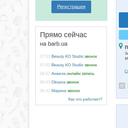
Регистрация
Прямо сейчас
на barb.ua
П
З
07:03
Beauty KO Studio
звонок
М
07:02
Beauty KO Studio
звонок
С
06:57
Анжела
онлайн запись
06:43
Oksana
звонок
06:42
Марина
звонок