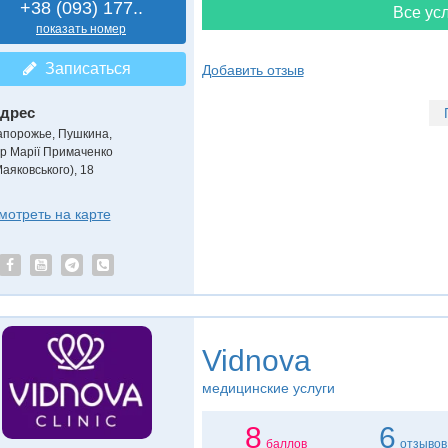
+38 (093) 177..
Все усл
показать номер
Записаться
Добавить отзыв
дрес
апорожье, Пушкина
,
-р Марії Примаченко
Маяковського), 18
мотреть на карте
Vidnova
медицинские услуги
8
6
баллов
отзывов