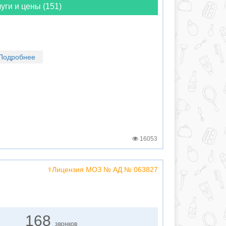
уги и цены (151)
Подробнее
16053
⚕️Лицензия МОЗ № АД № 063827
168
звонков