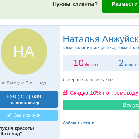
Размести
Нужны клиенты?
Наталья Анжуйск
НА
косметолог-инъекционист, косметоло
10
2
баллов
отзыва
Лазерное лечение акне
на Barb уже 7 л. 1 нед.
🎁 Cкидка 10% по промокоду
+38 (067) 639..
показать номер
Все ус
Записаться
Добавить отзыв
тудия красоты
Шоколад"