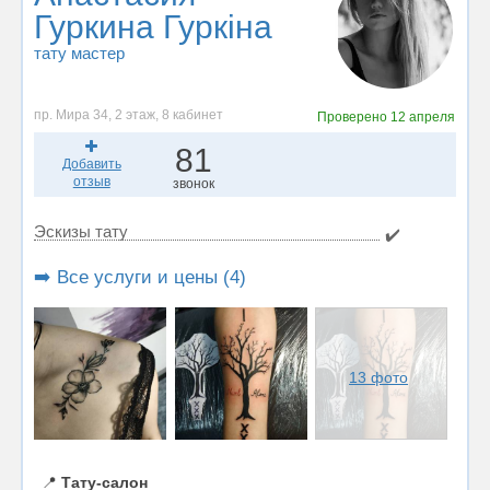
Гуркина Гуркіна
тату мастер
пр. Мира 34, 2 этаж, 8 кабинет
Проверено
12 апреля
81
Добавить
отзыв
звонок
Эскизы тату
✔️
➡️ Все услуги и цены (4)
13 фото
📍
Тату-салон