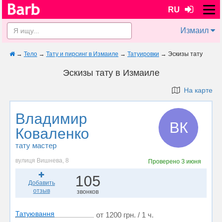
RU
Измаил
→
Тело
→
Тату и пирсинг в Измаиле
→
Татуировки
→
Эскизы тату
Эскизы тату в Измаиле
На карте
Владимир
ВК
Коваленко
тату мастер
вулиця Вишнева, 8
Проверено
3 июня
105
Добавить
отзыв
звонков
Татуювання
от 1200 грн. / 1 ч.