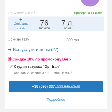
р-н. Шевченковский
Проверено
14 июня
76
7 л.
Добавить
отзыв
звонков
опыт
Эскизы тату
800 грн.
➡️ Все услуги и цены (27)
🎁 Cкидка 10% по промокоду Barb
📍
Студия татуажа "Орігігал"
Харьков, 23 серпня 3 р-н. Шевченковский
+38 (096) 337..
показать номер
Подробнее