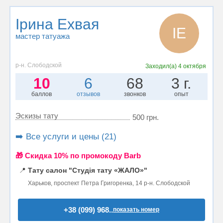
Ірина Ехвая
ІЕ
мастер татуажа
р-н. Слободской
Заходил(а)
4 октября
10
6
68
3 г.
баллов
отзывов
звонков
опыт
Эскизы тату
500 грн.
➡️ Все услуги и цены (21)
🎁 Cкидка 10% по промокоду Barb
📍
Тату салон "Студія тату «ЖАЛО»"
Харьков, проспект Петра Григоренка, 14 р-н. Слободской
+38 (099) 968..
показать номер