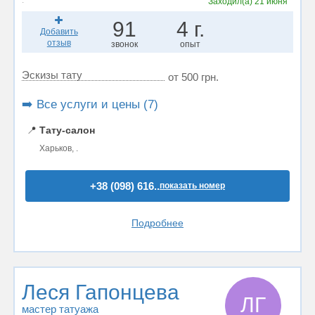
.
Заходил(а)
21 июня
91
4 г.
Добавить
отзыв
звонок
опыт
Эскизы тату
от 500 грн.
➡️ Все услуги и цены (7)
📍
Тату-салон
Харьков, .
+38 (098) 616..
показать номер
Подробнее
Леся Гапонцева
ЛГ
мастер татуажа