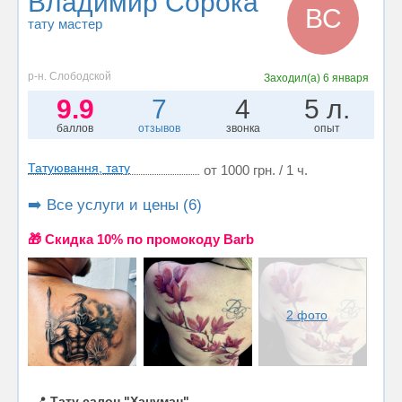
Владимир Сорока
ВС
тату мастер
р-н. Слободской
Заходил(а)
6 января
9.9
7
4
5 л.
баллов
отзывов
звонка
опыт
Татуювання, тату
от 1000 грн. / 1 ч.
➡️ Все услуги и цены (6)
🎁 Cкидка 10% по промокоду Barb
2 фото
📍
Тату салон "Хануман"