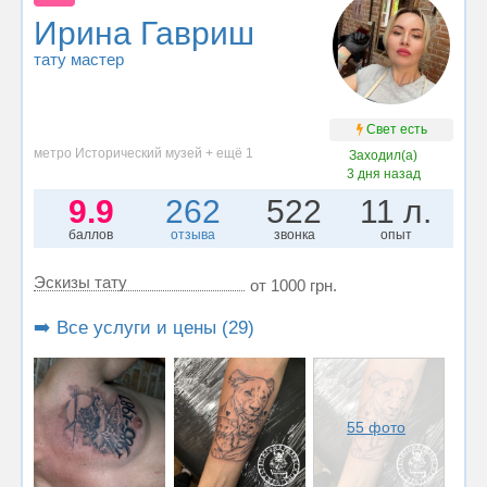
Ирина Гавриш
тату мастер
Свет есть
метро Исторический музей + ещё 1
Заходил(а)
3 дня назад
9.9
262
522
11 л.
баллов
отзыва
звонка
опыт
Эскизы тату
от 1000 грн.
➡️ Все услуги и цены (29)
55 фото