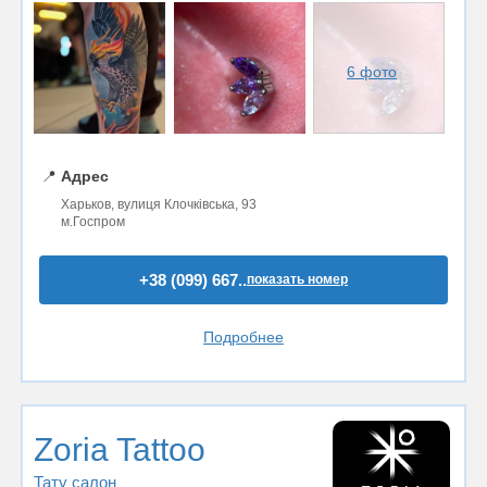
6 фото
📍
Адрес
Харьков, вулиця Клочківська, 93
м.Госпром
+38 (099) 667..
показать номер
Подробнее
Zoria Tattoo
Тату салон