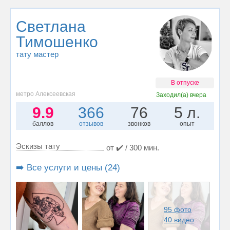
Светлана
Тимошенко
тату мастер
В отпуске
метро Алексеевская
Заходил(а)
вчера
9.9
366
76
5 л.
баллов
отзывов
звонков
опыт
Эскизы тату
от ✔️ / 300 мин.
➡️ Все услуги и цены (24)
95 фото
40 видео