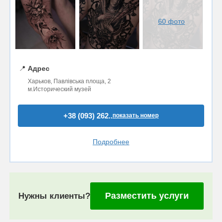
60 фото
📍
Адрес
Харьков, Павлівська площа, 2
м.Исторический музей
+38 (093) 262..
показать номер
Подробнее
Разместить услуги
Нужны клиенты?