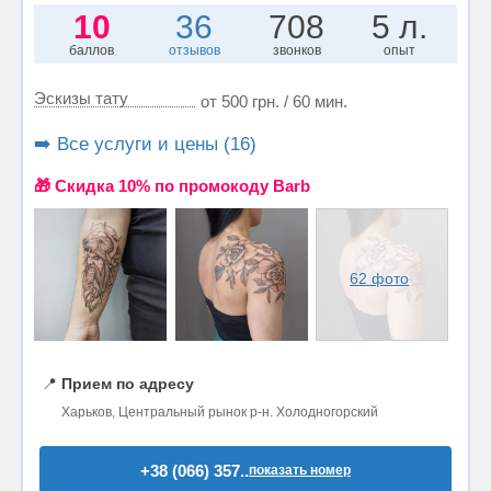
10
36
708
5 л.
баллов
отзывов
звонков
опыт
Эскизы тату
от 500 грн. / 60 мин.
➡️ Все услуги и цены (16)
🎁 Cкидка 10% по промокоду Barb
62 фото
📍
Прием по адресу
Харьков, Центральный рынок р-н. Холодногорский
+38 (066) 357..
показать номер