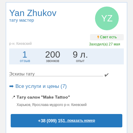
Yan Zhukov
YZ
тату мастер
Свет есть
р-н. Киевский
Заходил(а)
27 мая
1
200
9 л.
отзыв
звонков
опыт
Эскизы тату
✔️
➡️ Все услуги и цены (7)
📍
Тату салон "Make Tattoo"
Харьков, Ярослава мудрого р-н. Киевский
+38 (099) 151..
показать номер