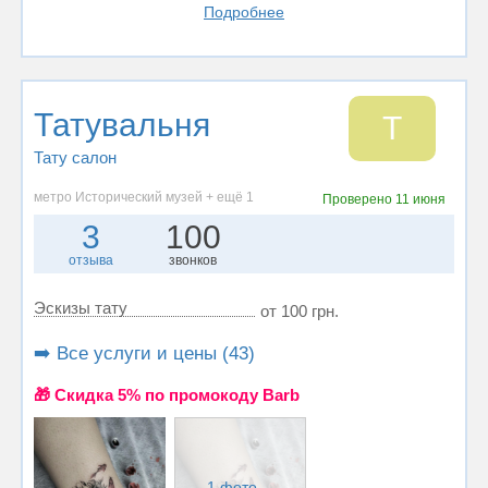
Подробнее
Татувальня
Т
Тату салон
метро Исторический музей + ещё 1
Проверено
11 июня
3
100
отзыва
звонков
Эскизы тату
от 100 грн.
➡️ Все услуги и цены (43)
🎁 Cкидка 5% по промокоду Barb
1 фото