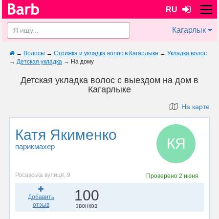
RU
Кагарлык
→
Волосы
→
Стрижка и укладка волос в Кагарлыке
→
Укладка волос
→
Детская укладка
→
На дому
Детская укладка волос с выездом на дом в
Кагарлыке
На карте
Катя Якименко
КЯ
парикмахер
Росавська вулиця, 9
Проверено
2 июня
100
Добавить
отзыв
звонков