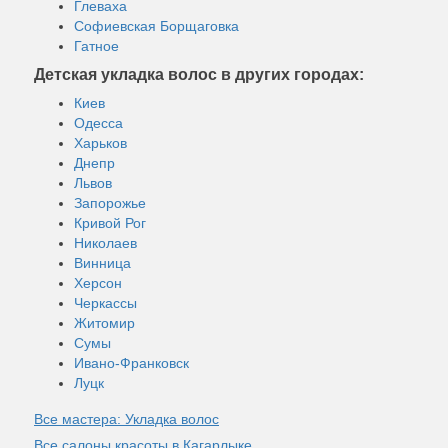
Глеваха
Софиевская Борщаговка
Гатное
Детская укладка волос в других городах:
Киев
Одесса
Харьков
Днепр
Львов
Запорожье
Кривой Рог
Николаев
Винница
Херсон
Черкассы
Житомир
Сумы
Ивано-Франковск
Луцк
Все мастера: Укладка волос
Все салоны красоты в Кагарлыке