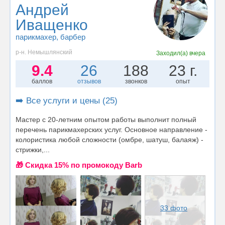
Андрей
Иващенко
парикмахер
, барбер
р-н. Немышлянский
Заходил(а)
вчера
9.4
26
188
23 г.
баллов
отзывов
звонков
опыт
➡️ Все услуги и цены (25)
Мастер с 20-летним опытом работы выполнит полный
перечень парикмахерских услуг. Основное направление -
колористика любой сложности (омбре, шатуш, балаяж) -
стрижки,...
🎁 Cкидка 15% по промокоду Barb
33 фото