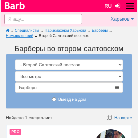
RU
Харьков
→
Специалисты
→
Парикмахеры Харькова
→
Барберы
→
Немышлянский
→
Второй Салтовский поселок
Барберы во втором салтовском
Барберы
Выезд на дом
Найдено 1 специалист
На карте
PRO