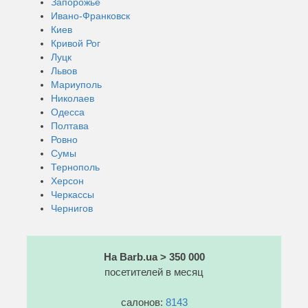
Запорожье
Ивано-Франковск
Киев
Кривой Рог
Луцк
Львов
Мариуполь
Николаев
Одесса
Полтава
Ровно
Сумы
Тернополь
Херсон
Черкассы
Чернигов
На Barb.ua > 350 000
посетителей в месяц
салонов:
8143