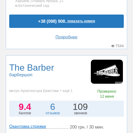
Харьков, Отакара Яроша, 22
м.Ботанический сад
+38 (098) 908..
показать номер
Подробнее
7544
The Barber
барбершоп
метро Архитектора Бекетова + ещё 1
Проверено
12 июня
9.4
6
109
баллов
отзывов
звонков
Окантовка стрижки
200 грн. / 30 мин.