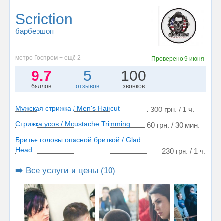
Scriction
барбершоп
метро Госпром + ещё 2
Проверено
9 июня
9.7
5
100
баллов
отзывов
звонков
Мужская стрижка / Men's Haircut
300 грн. / 1 ч.
Стрижка усов / Moustache Trimming
60 грн. / 30 мин.
Бритье головы опасной бритвой / Glad
Head
230 грн. / 1 ч.
➡️ Все услуги и цены (10)