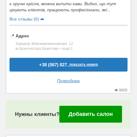
є зручні крісла, можна випити кави. Видно, що тут
цінують клієнтів, працюють професіонали, які...
Все отзывы (6) ➡️
📍
Адрес
Харьков, Максимилиановская, 12
м.Архитектора Бекетова + ещё 1
+38 (067) 827..
показать номер
Подробнее
9005
Добавить салон
Нужны клиенты?