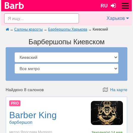
RU
Харьков
→
Салоны красоты
→
Барбершопы Харькова
→
Киевский
Барбершопы Киевском
Найдено 8 салонов
На карте
PRO
Barber King
барбершоп
метро Ярослава Мудрого
Заходил(а)
14 мая