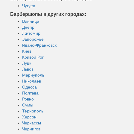
Чугуев
Барбершопы в других городах:
Винница
Днепр
Житомир
Запорожье
Ивано-Франковск
Киев
Кривой Рог
Луцк
Львов
Мариуполь
Николаев
Одесса
Полтава
Ровно
Сумы
Тернополь
Херсон
Черкассы
Чернигов