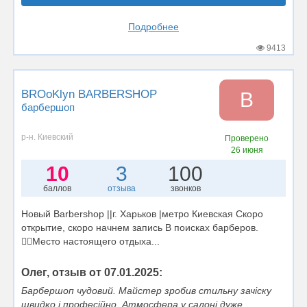
Подробнее
9413
BROoKlyn BARBERSHOP
B
барбершоп
р-н. Киевский
Проверено
26 июня
10
3
100
баллов
отзыва
звонков
Новый Barbershop ||г. Харьков |метро Киевская Скоро
открытие, скоро начнем запись В поисках барберов.
💆‍♂️Место настоящего отдыха...
Олег, отзыв от 07.01.2025:
Барбершоп чудовий. Майстер зробив стильну зачіску
швидко і професійно. Атмосфера у салоні дуже