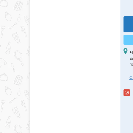
Ч
Х
п
С