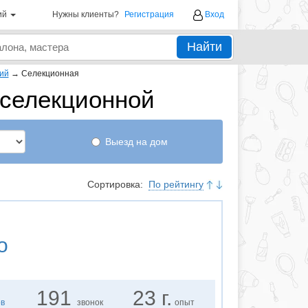
ий
Нужны клиенты?
Регистрация
Вход
Найти
ий
→
Селекционная
 селекционной
Выезд на дом
Сортировка:
По рейтингу
о
191
23 г.
ов
звонок
опыт