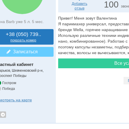
100
Добавить
звон
отзыв
Привет! Меня зовут Валентина
на Barb уже 5 л. 5 мес.
Я парикмахер универсал, предоставл
бренде Wella, горячее наращивание
+38 (050) 739..
Использую различные техники индиви
показать номер
нано, комбинированное). Работаю с 
поэтому капсулы незаметны, подбир
Записаться
качества, волосы не вычесываются, к
Все ус
астный кабинет
арьков, Шевченковский р-н,
роспект Победы
Госпром
Победа
мотреть на карте