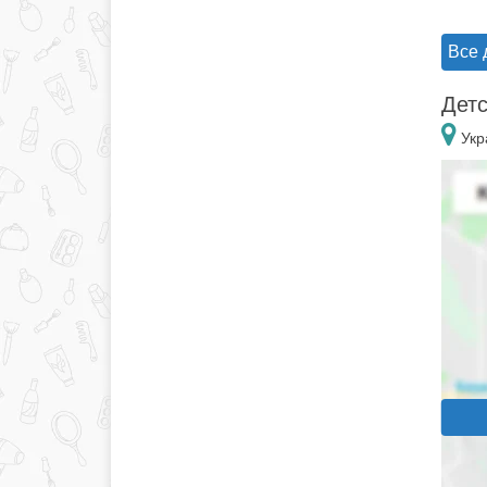
Все 
Детс
Укр