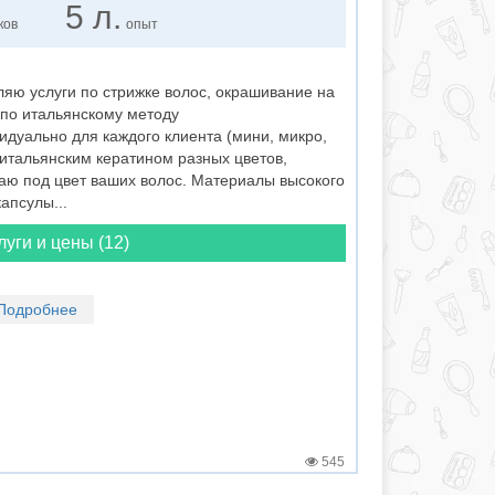
5 л.
ков
опыт
яю услуги по стрижке волос, окрашивание на
 по итальянскому методу
дуально для каждого клиента (мини, микро,
итальянским кератином разных цветов,
аю под цвет ваших волос. Материалы высокого
апсулы...
луги и цены (12)
Подробнее
545