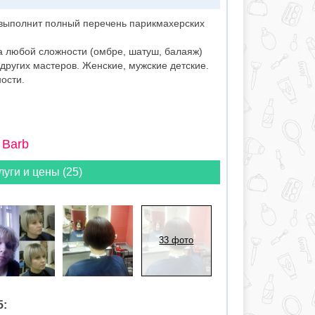
выполнит полный перечень парикмахерских
а любой сложности (омбре, шатуш, балаяж)
 других мастеров. Женские, мужские детские.
ости.
 Barb
луги и цены (25)
33 фото
5: