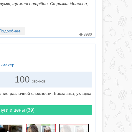
зуміє, що мені потрібно. Стрижка ідеальна,
Подробнее
8980
икмахер
100
звонков
ние различной сложности. Биозавика, укладка
луги и цены (39)