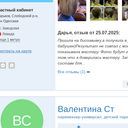
астный кабинет
арьков, Слободской р-н,
-н Одесская
Заводская
Дарья, отзыв от 25.07.2025:
Левада
 еще 1 метро
Пришла на биозавивку,а получила в
бабушек)Результат не совпал с м
мотреть на карте
показывала мастеру. Фото будут г
том,что я доверилась мастеру. Зап
составе для...
Все отзывы (1) ➡️
Валентина Ст
ВС
парикмахер-универсал
, детский пар