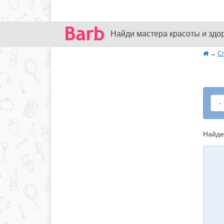
Найди мастера красоты и здо
→
С
Найде