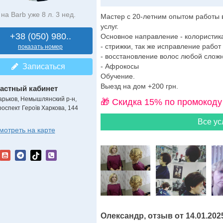
на Barb уже 8 л. 3 нед.
Мастер с 20-летним опытом работы 
услуг.
+38 (050) 980..
Основное направление - колористик
- стрижки, так же исправление работ
показать номер
- восстановление волос любой сложн
Записаться
- Афрокосы
Обучение.
Выезд на дом +200 грн.
астный кабинет
арьков, Немышлянский р-н,
🎁 Cкидка 15% по промокоду
роспект Героїв Харкова, 144
Все ус
мотреть на карте
Олександр, отзыв от 14.01.202