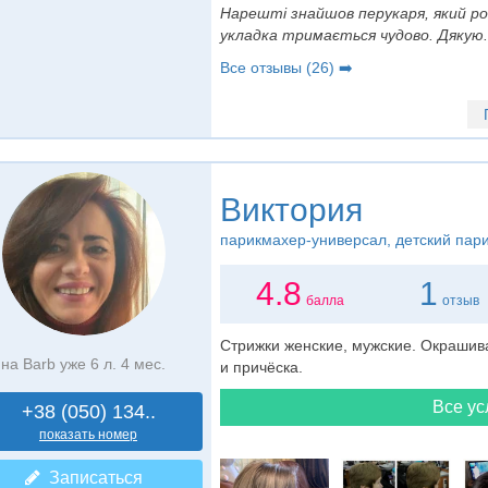
Нарешті знайшов перукаря, який ро
укладка тримається чудово. Дякую.
Все отзывы (26) ➡️
Виктория
парикмахер-универсал
, детский пар
4.8
1
балла
отзыв
Стрижки женские, мужские. Окрашива
на Barb уже 6 л. 4 мес.
и причёска.
Все ус
+38 (050) 134..
показать номер
Записаться