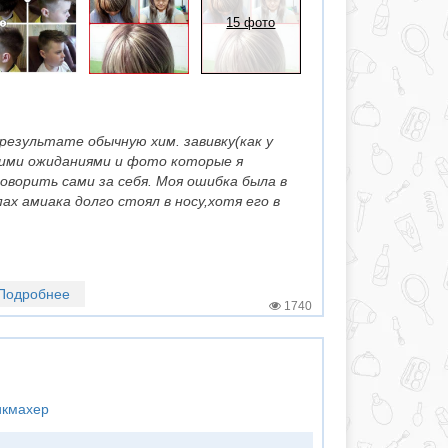
15 фото
 результате обычную хим. завивку(как у
оими ожиданиями и фото которые я
оворить сами за себя. Моя ошибка была в
ах амиака долго стоял в носу,хотя его в
Подробнее
1740
икмахер