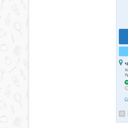
Ч
Х
П
M
M
С