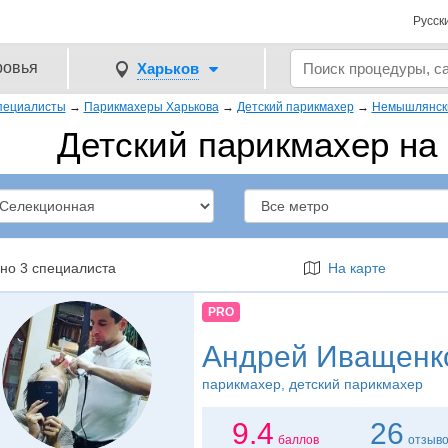
Русск
ровья
Харьков
пециалисты
→
Парикмахеры Харькова
→
Детский парикмахер
→
Немышлянск
Детский парикмахер на
но 3 специалиста
На карте
PRO
Андрей Иващенк
парикмахер
, детский парикмахер
9.4
26
баллов
отзыв