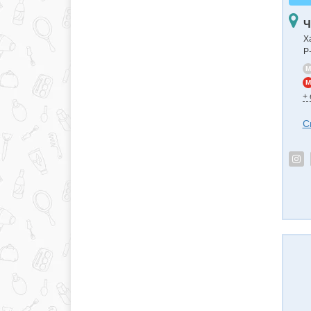
Ч
Х
Р
M
M
+
С