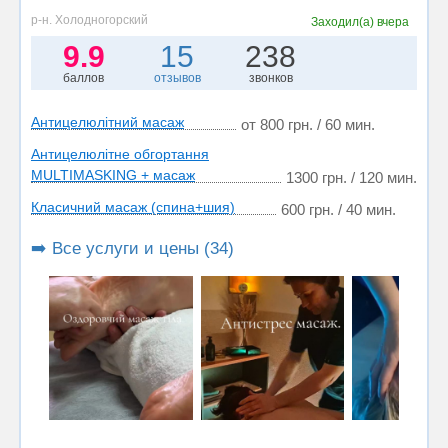
р-н. Холодногорский
Заходил(а)
вчера
9.9
15
238
баллов
отзывов
звонков
Антицелюлітний масаж
от 800 грн. / 60 мин.
Антицелюлітне обгортання
MULTIMASKING + масаж
1300 грн. / 120 мин.
Класичний масаж (спина+шия)
600 грн. / 40 мин.
➡️ Все услуги и цены (34)