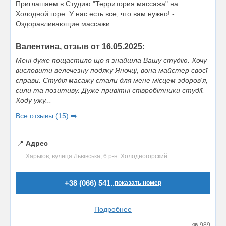
Приглашаем в Студию "Территория массажа" на
Холодной горе. У нас есть все, что вам нужно! -
Оздоравливающие массажи...
Валентина, отзыв от 16.05.2025:
Мені дуже пощастило що я знайшла Вашу студію. Хочу
висловити велечезну подяку Яночці, вона майстер своєї
справи. Студія масажу стали для мене місцем здоров'я,
сили та позитиву. Дуже привітні співробітники студії.
Ходу ужу...
Все отзывы (15) ➡️
📍
Адрес
Харьков, вулиця Львівська, 6 р-н. Холодногорский
+38 (066) 541..
показать номер
Подробнее
989