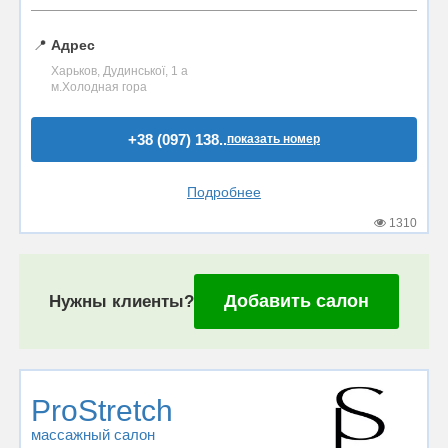
📍
Адрес
Харьков, Дудинської, 1 а
м.Холодная гора
+38 (097) 138..
показать номер
Подробнее
1310
Добавить салон
Нужны клиенты?
ProStretch
массажный салон