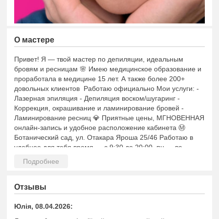
О мастере
Привет! Я — твой мастер по депиляции, идеальным
бровям и ресницам 🌸 Имею медицинское образование и
проработала в медицине 15 лет. А также более 200+
довольных клиентов Работаю официально Мои услуги: -
Лазерная эпиляция - Депиляция воском/шугаринг -
Коррекция, окрашивание и ламинирование бровей -
Ламинирование ресниц 💎 Приятные цены, МГНОВЕННАЯ
онлайн-запись и удобное расположение кабинета Ⓜ️
Ботанический сад, ул. Отакара Яроша 25/46 Работаю в
удобное для тебя время — с 9:30 до 20:00, пн — вс
Другие контакты: 💎 Мой инстаграм, телеграм и онлайн-
запись (сайт) — вверху рядом с номером телефона 💎
Отзывы
Юлія, 08.04.2026: