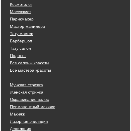
Косметолог
Массажист
Парикмахер
Мастер маникюра
Тату мастер
Барбершоп
Тату салон
Подолог
Все салоны красоты
Все мастера красоты
Мужская стрижка
Женская стрижка
Окрашивание волос
Перманентный макияж
Макияж
Лазерная эпиляция
Депиляция