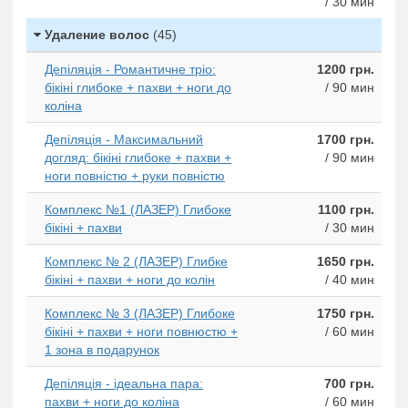
/ 30 мин
Удаление волос
(45)
Депіляція - Романтичне тріо:
1200 грн.
бікіні глибоке + пахви + ноги до
/ 90 мин
коліна
Депіляція - Максимальний
1700 грн.
догляд: бікіні глибоке + пахви +
/ 90 мин
ноги повністю + руки повністю
Комплекс №1 (ЛАЗЕР) Глибоке
1100 грн.
бікіні + пахви
/ 30 мин
Комплекс № 2 (ЛАЗЕР) Глибке
1650 грн.
бікіні + пахви + ноги до колін
/ 40 мин
Комплекс № 3 (ЛАЗЕР) Глибоке
1750 грн.
бікіні + пахви + ноги повнюстю +
/ 60 мин
1 зона в подарунок
Депіляція - ідеальна пара:
700 грн.
пахви + ноги до коліна
/ 60 мин