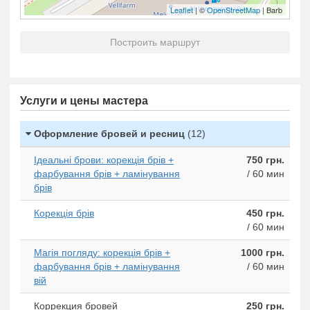
Leaflet
| ©
OpenStreetMap
| Barb
Построить маршрут
Услуги и цены мастера
Оформление бровей и ресниц
(12)
Ідеальні брови: корекція брів +
750 грн.
фарбування брів + ламінування
/ 60 мин
брів
Корекція брів
450 грн.
/ 60 мин
Магія погляду: корекція брів +
1000 грн.
фарбування брів + ламінування
/ 60 мин
вій
Коррекция бровей
250 грн.