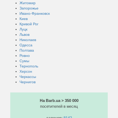
Житомир
Запорожье
Ивано-Франковск
Киев
Кривой Рог
Луцк
Львов
Николаев
Одесса
Полтава
Ровно
Сумы
Тернополь
Херсон
Черкассы
Чернигов
На Barb.ua > 350 000
посетителей в месяц
салонов:
8142