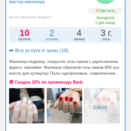
мастер маникюра
Свет есть
метро Ярослава Мудрого
Заходил(а)
2 дня назад
10
2
4
3 г.
баллов
отзыва
звонка
опыт
➡️ Все услуги и цены (18)
Маникюр-педикюр, покрытие гель-лаком с укреплением,
френч, наклейки. Маникюр обрезной гель-лаком 800 грн,
масло для кутикулы) Пилы одноразовые, современная...
🎁 Cкидка 10% по промокоду Barb
3 фото