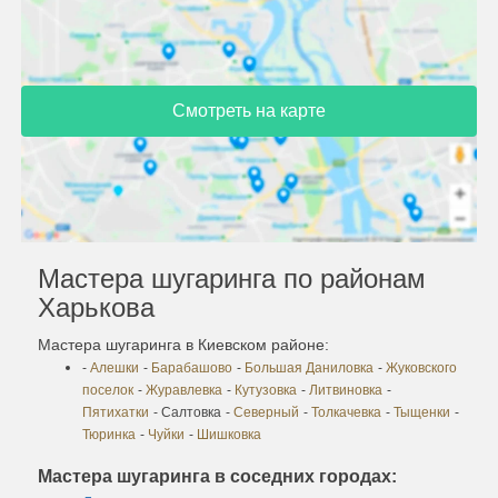
Смотреть на карте
Мастера шугаринга по районам
Харькова
Мастера шугаринга в Киевском районе:
-
Алешки
-
Барабашово
-
Большая Даниловка
-
Жуковского
поселок
-
Журавлевка
-
Кутузовка
-
Литвиновка
-
Пятихатки
- Салтовка
-
Северный
-
Толкачевка
-
Тыщенки
-
Тюринка
-
Чуйки
-
Шишковка
Мастера шугаринга в соседних городах: