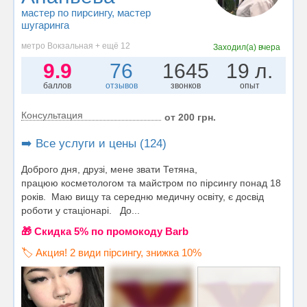
мастер по пирсингу
, мастер
шугаринга
метро Вокзальная + ещё 12
Заходил(а)
вчера
9.9
76
1645
19 л.
баллов
отзывов
звонков
опыт
Консультация
от 200 грн.
➡️ Все услуги и цены (124)
Доброго дня, друзі, мене звати Тетяна,
працюю косметологом та майстром по пірсингу понад 18
років. Маю вищу та середню медичну освіту, є досвід
роботи у стаціонарі. До...
🎁 Cкидка 5% по промокоду Barb
🏷️ Акция! 2 види пірсингу, знижка 10%