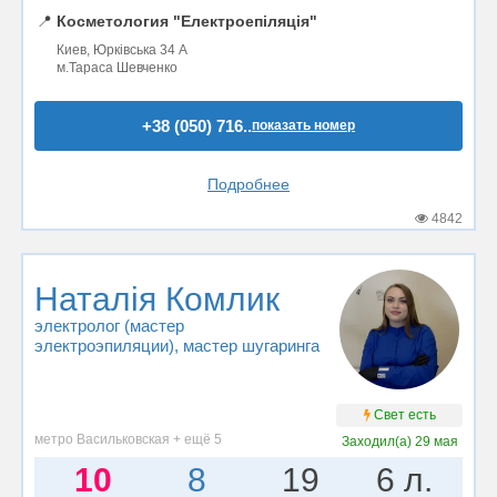
📍
Косметология "Електроепіляція"
Киев, Юрківська 34 А
м.Тараса Шевченко
+38 (050) 716..
показать номер
Подробнее
4842
Наталія Комлик
электролог (мастер
электроэпиляции)
, мастер шугаринга
Свет есть
метро Васильковская + ещё 5
Заходил(а)
29 мая
10
8
19
6 л.