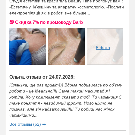
Студія естетики та краси тіла Beauty Time пропонує вам :
-Естетичну, ін'єкційну та апаратну косметологію. -Послуги
електроепіляції які в роботі вже більше...
🎁 Cкидка 7% по промокоду Barb
5 фото
Ольга, отзыв от 24.07.2026:
Юлянька, ще раз привіт))) Вдома подивилась по об'єму
роботи - це ідеально!!!! Саме такий масштаб я і
хотіла. Хочу комплімент сказати тобі. Ти чарівниця Є
таке поняття - невидимий фронт. Його ніхто не
помічає, але він надважливий!!!! Ти робиш нас жінок
чарівнішими...
Все отзывы (62) ➡️