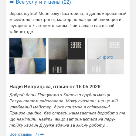
➡️ Все услуги и цены (22)
Здравствуйте! Меня зовут Екатерина, я дипломированный
косметолог-электролог, мастер по лазерной эпиляции и
шугарист с 7-летним опытом. Приглашаю вас в свой
кабинет, где...
14 фото
Надія Веприцька, отзыв от 16.05.2026:
Добрий день! Працюємо з Катею з грудня місяця.
Результатом задоволена. Можу сказати, що це мій
улюблений майстер, дуже приємна в спілкуванні.
Працює швидко, без стресу, намагається доробити те,
що намітили, навіть, якщо затримається на пару-
трійку хвилин Дуууже вдячна за якісну роботу...
Все отзывы (7) ➡️