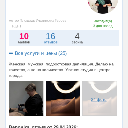
метро Площадь Украинских Героев
Заходил(а)
3 дня назад
+ ещё 1
10
16
4
баллов
отзывов
звонка
➡️ Все услуги и цены (25)
Женская, мужская, подростковая депиляция. Делаю на
качество, а не на количество. Уютная студия в центре
города.
24 фото
Вероніка, отзыв от 29.04.2026: