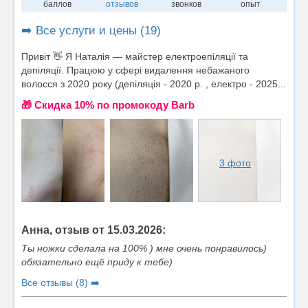
баллов
отзывов
звонков
опыт
➡️ Все услуги и цены (19)
Привіт 👋 Я Наталія — майстер електроепіляції та
депіляції. Працюю у сфері видалення небажаного
волосся з 2020 року (депіляція - 2020 р. , електро - 2025...
🎁 Cкидка 10% по промокоду Barb
3 фото
Анна, отзыв от 15.03.2026:
Ты ножки сделала на 100% ) мне очень понравилось)
обязательно ещё приду к тебе)
Все отзывы (8) ➡️