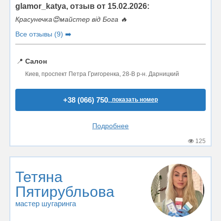
glamor_katya, отзыв от 15.02.2026:
Красунечка😍майстер від Бога 🔥
Все отзывы (9) ➡️
📍
Салон
Киев, проспект Петра Григоренка, 28-В р-н. Дарницкий
+38 (066) 750..
показать номер
Подробнее
125
Тетяна
Пятирубльова
мастер шугаринга