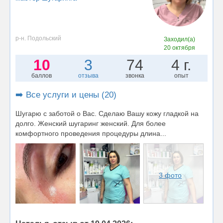
р-н. Подольский
Заходил(а)
20 октября
10
3
74
4 г.
баллов
отзыва
звонка
опыт
➡️ Все услуги и цены (20)
Шугарю с заботой о Вас. Сделаю Вашу кожу гладкой на
долго. Женский шугаринг женский. Для более
комфортного проведения процедуры длина...
3 фото