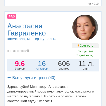
4210
PRO
Анастасия
Гавриленко
косметолог
, мастер шугаринга
Свет есть
р-н. Деснянский
Заходил(а)
5 дней назад
9.6
16
606
11 л.
баллов
отзывов
звонков
опыт
➡️ Все услуги и цены (40)
Здравствуйте! Меня зовут Анастасия, я —
дипломированный косметолог, электролог, массажист и
мастер по шугарингу с 10-летним опытом. В своей
собственной студии красоты...