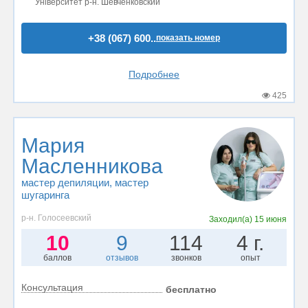
Університет р-н. Шевченковский
+38 (067) 600..
показать номер
Подробнее
425
Мария
Масленникова
мастер депиляции
, мастер
шугаринга
р-н. Голосеевский
Заходил(а)
15 июня
10
9
114
4 г.
баллов
отзывов
звонков
опыт
Консультация
бесплатно