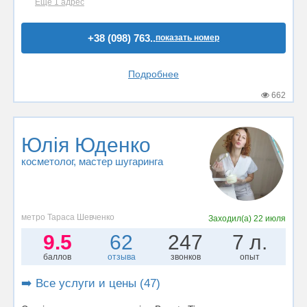
Ещё 1 адрес
+38 (098) 763..
показать номер
Подробнее
662
Юлія Юденко
косметолог
, мастер шугаринга
метро Тараса Шевченко
Заходил(а)
22 июля
9.5
62
247
7 л.
баллов
отзыва
звонков
опыт
➡️ Все услуги и цены (47)