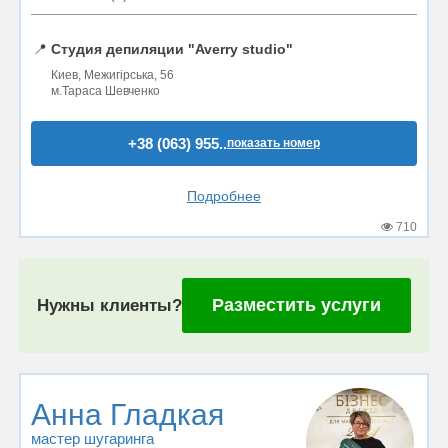
📍
Студия депиляции "Averry studio"
Киев, Межигірська, 56
м.Тараса Шевченко
+38 (063) 955..
показать номер
Подробнее
710
Разместить услуги
Нужны клиенты?
Анна Гладкая
мастер шугаринга