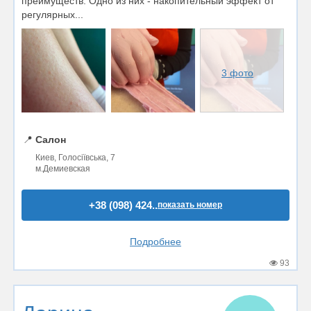
преимуществ. Одно из них - накопительный эффект от
регулярных...
3 фото
📍
Салон
Киев, Голосіївська, 7
м.Демиевская
+38 (098) 424..
показать номер
Подробнее
93