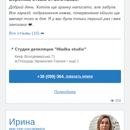
Добрий день. Хотіла ще зранку написати, але забула.
Все гаразд, подразнення немає, почервоніння зійшло ще
ввечері того ж дня. Я у вас була тільки перший раз і вже
закохана ❤️...
Все отзывы (16) ➡️
📍
Студия депиляции "Hladka studio"
Киев, Володимирська 71
м.Площадь Украинских Героев + ещё 1
+38 (099) 064..
показать номер
Подробнее
358
Ирина
мастер шугаринга