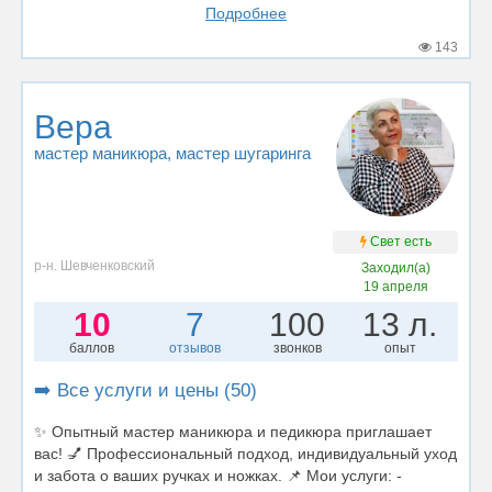
Подробнее
143
Вера
мастер маникюра
, мастер шугаринга
Свет есть
р-н. Шевченковский
Заходил(а)
19 апреля
10
7
100
13 л.
баллов
отзывов
звонков
опыт
➡️ Все услуги и цены (50)
✨ Опытный мастер маникюра и педикюра приглашает
вас! 💅 Профессиональный подход, индивидуальный уход
и забота о ваших ручках и ножках. 📌 Мои услуги: -