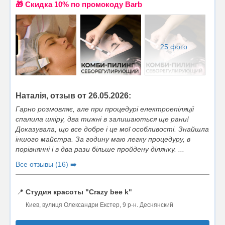
🎁 Cкидка 10% по промокоду Barb
25 фото
Наталія, отзыв от 26.05.2026:
Гарно розмовляє, але при процедурі електроепіляціі
спалила шкіру, два тижні в залишаються ще рани!
Доказувала, що все добре і це мої особливості. Знайшла
іншого майстра. За годину маю легку процедуру, в
порівнянні і в два рази більше пройдену ділянку. ...
Все отзывы (16) ➡️
📍
Студия красоты "Crazy bee k"
Киев, вулиця Олександри Екстер, 9 р-н. Деснянский