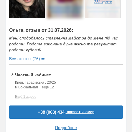
281 фото
Ольга, отзыв от 31.07.2026:
Мені сподобалось ставлення майстра до мене під час
роботи. Робота виконана дуже якісно та результат
роботи чудовий
Все отзывы (76) ➡️
📍
Частный кабинет
Киев, Тарасівська , 23/25
м.Вокзальная + ещё 12
Ещё 1 адрес
+38 (063) 434..
показать номер
Подробнее