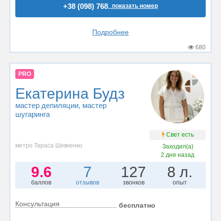
+38 (098) 768..
показать номер
Подробнее
680
PRO
Екатерина Будз
мастер депиляции
, мастер
шугаринга
Свет есть
метро Тараса Шевченко
Заходил(а)
2 дня назад
9.6
7
127
8 л.
баллов
отзывов
звонков
опыт
Консультация
бесплатно