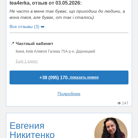
tea4erka, отзыв от 03.05.2026:
Не часто в мене так буває, що приходиш до людини, а
вона твоя, але буває, от так і сталось)
Все отзывы (3) ➡️
📍
Частный кабинет
Киев, Київ Алімпія Галика 75А р-н. Дарницкий
Ещё 1 адрес
+38 (095) 170..
показать номер
Подробнее
147
Евгения
Никитенко