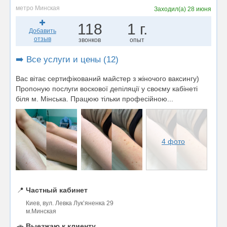
метро Минская
Заходил(а)
28 июня
118
1 г.
Добавить
отзыв
звонков
опыт
➡️ Все услуги и цены (12)
Вас вітає сертифікований майстер з жіночого ваксингу)
Пропоную послуги воскової депіляції у своєму кабінеті
біля м. Мінська. Працюю тільки професійною...
4 фото
📍
Частный кабинет
Киев, вул. Левка Лукʼяненка 29
м.Минская
🚗
Выезжаю к клиенту