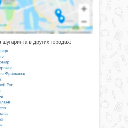
 шугаринга в других городах:
ница
пр
омир
орожье
но-Франковск
в
вой Рог
к
ов
олаев
сса
тава
но
ы