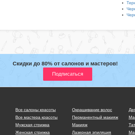
Тер
Чер
Чер
Скидки до 80% от салонов и мастеров!
Все салоны красоты
Окрашивание волос
Де
Все мастера красоты
Перманентный макияж
Ма
Мужская стрижка
Макияж
Тат
Женская стрижка
Лазерная эпиляция
Ма