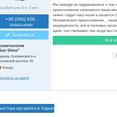
Мы никогда не задумываемся о том н
на Barb уже 6 л. 2 мес.
прикосновения начинается наша жизн
нежно гладит наш носик и касается г
+38 (050) 628..
Человеческое прикосновение. . наше
показать номер
защищённость, всё в ласковых касан
щеке, оно связывает нас когда мы сч
Записаться
Все ус
осметология
Sun Shine"
арьков, Основянский р-н,
осковский проспект 35
Левада
мотреть на карте
мастера шугаринга в Харькове