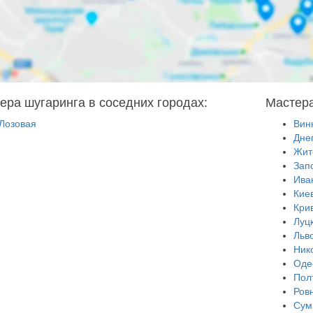
ера шугаринга в соседних городах:
Мастера
Лозовая
Вин
Дне
Жит
Зап
Ива
Кие
Кри
Луц
Льв
Ник
Оде
Пол
Ров
Сум