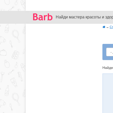
Найди мастера красоты и здо
→
С
Найде