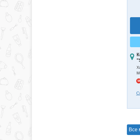
К
"
Х
М
M
С
Все 