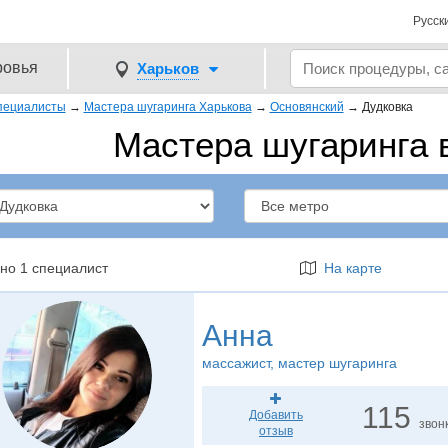
Русск
ровья
Харьков
пециалисты
→
Мастера шугаринга Харькова
→
Основянский
→
Дудковка
Мастера шугаринга 
но 1 специалист
На карте
Анна
массажист
, мастер шугаринга
115
Добавить
звон
отзыв