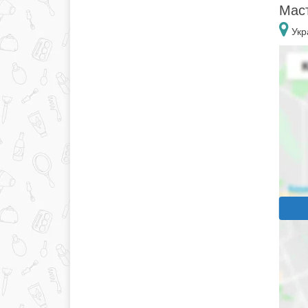
Маст
Укр