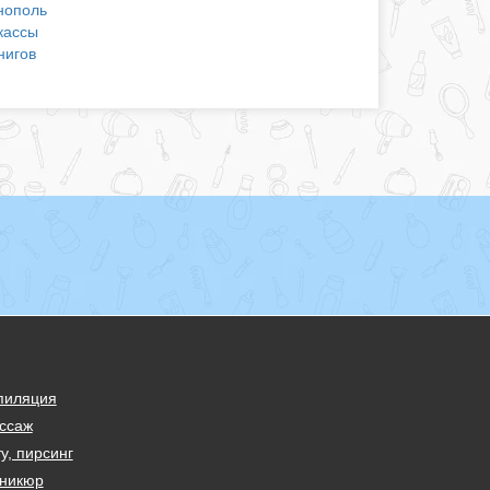
нополь
кассы
нигов
пиляция
ссаж
у, пирсинг
никюр