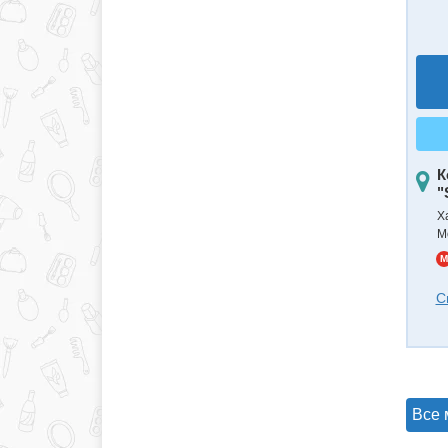
К
"
Х
М
M
С
Все 