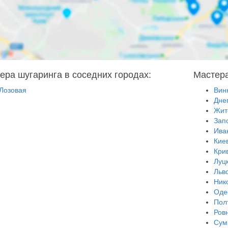
ера шугаринга в соседних городах:
Мастера
Лозовая
Вин
Дне
Жит
Зап
Ива
Кие
Кри
Луц
Льв
Ник
Оде
Пол
Ров
Сум