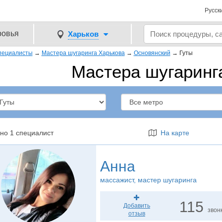
Русск
ровья
Харьков
пециалисты
→
Мастера шугаринга Харькова
→
Основянский
→
Гуты
Мастера шугаринга
но 1 специалист
На карте
Анна
массажист
, мастер шугаринга
115
Добавить
звон
отзыв