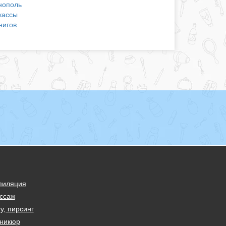
нополь
кассы
нигов
пиляция
ссаж
у, пирсинг
никюр