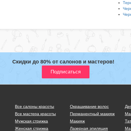
Тер
Чер
Чер
Скидки до 80% от салонов и мастеров!
Все салоны красоты
Окрашивание волос
Де
Все мастера красоты
Перманентный макияж
Ма
Мужская стрижка
Макияж
Тат
Женская стрижка
Лазерная эпиляция
Ма