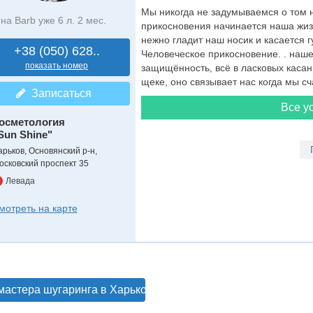
Мы никогда не задумываемся о том н
на Barb уже 6 л. 2 мес.
прикосновения начинается наша жизн
нежно гладит наш носик и касается г
+38 (050) 628..
Человеческое прикосновение. . наше
показать номер
защищённость, всё в ласковых касан
щеке, оно связывает нас когда мы сч
Записаться
Все ус
осметология
Sun Shine"
арьков, Основянский р-н,
осковский проспект 35
Левада
мотреть на карте
мастера шугаринга в Харькове