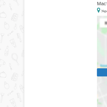
Маст
Укр