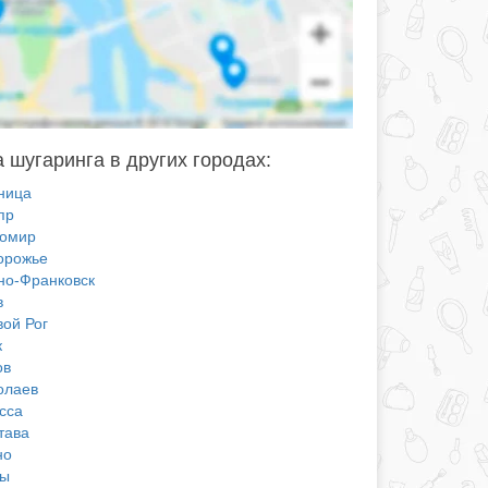
 шугаринга в других городах:
ница
пр
омир
орожье
но-Франковск
в
вой Рог
к
ов
олаев
сса
тава
но
ы