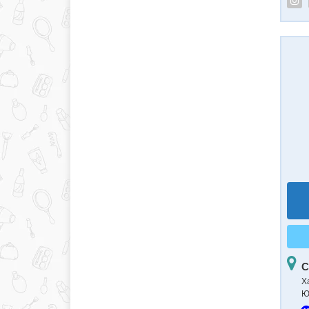
С
Х
Ю