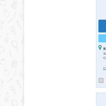
К
Х
С
С