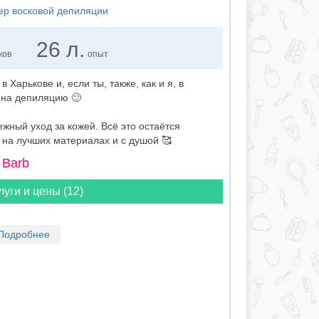
тер восковой депиляции
26 л.
ков
опыт
 Харькове и, если ты, также, как и я, в
 на депиляцию 🙂
жный уход за кожей. Всё это остаётся
на лучших материалах и с душой 🥰
 Barb
луги и цены (12)
Подробнее