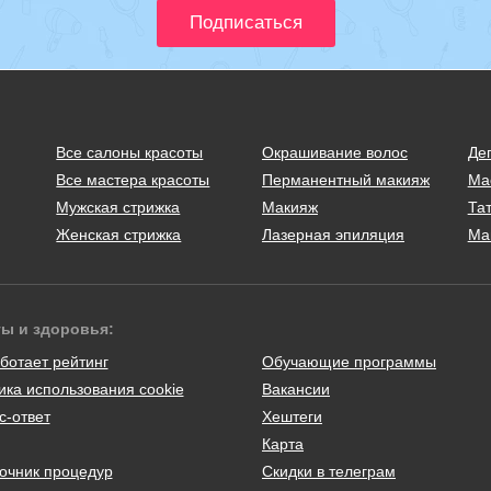
Все салоны красоты
Окрашивание волос
Де
Все мастера красоты
Перманентный макияж
Ма
Мужская стрижка
Макияж
Тат
Женская стрижка
Лазерная эпиляция
Ма
ты и здоровья:
ботает рейтинг
Обучающие программы
ика использования cookie
Вакансии
с-ответ
Хештеги
Карта
очник процедур
Скидки в телеграм