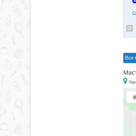
M
С
Все 
Маст
Укр