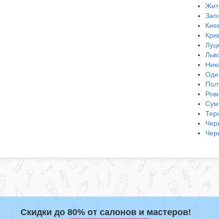
Жит
Зап
Кие
Кри
Луц
Льв
Ник
Оде
Пол
Ров
Сум
Тер
Чер
Чер
Скидки до 80% от салонов и мастеров!