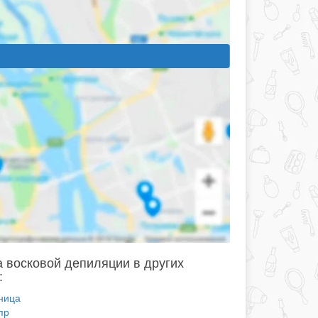
 восковой депиляции в других
:
ница
пр