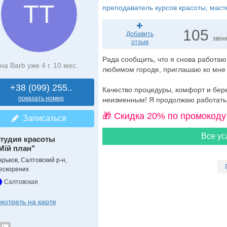
ТТ
преподаватель курсов красоты
, мас
105
Добавить
звон
отзыв
Рада сообщить, что я снова работаю в
на Barb уже 4 г. 10 мес.
любимом городе, приглашаю ко мне
+38 (099) 255..
Качество процедуры, комфорт и бере
показать номер
неизменным! Я продолжаю работать 
🎁 Cкидка 20% по промокоду
Записаться
Все ус
тудия красоты
Мій план"
арьков, Салтовский р-н,
ескорених
Салтовская
мотреть на карте