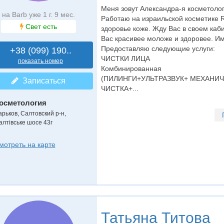
Меня зовут Александра-я косметолог 
на Barb уже 1 г. 9 мес.
Работаю на израильской косметике 
Свет есть
здоровье коже. Жду Вас в своем каб
Вас красивее моложе и здоровее. И
Предоставляю следующие услуги:
+38 (099) 190..
ЧИСТКИ ЛИЦА
показать номер
Комбинированная
(ПИЛИНГИ+УЛЬТРАЗВУК+ МЕХАНИ
Записаться
ЧИСТКА+...
осметология
арьков, Салтовский р-н,
алтівське шосе 43г
мотреть на карте
Татьяна Титова