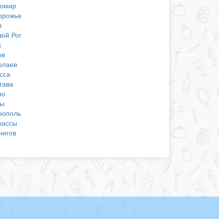
омир
орожье
в
вой Рог
к
ов
олаев
сса
тава
но
ы
нополь
кассы
нигов