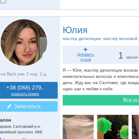
Юлия
мастер депиляции
, мастер восковой
1
Добавить
звонок
отзыв
Я — Юля, мастер депиляции воском и
на Barb уже 2 нед. 2 д.
нежелательных волосах и комплексах
день. Жду вас на Салтовке, где каж
+38 (068) 279..
один шаг к любви к себе.
показать номер
Все ус
Записаться
алон
арьков, Салтовский р-н,
вілейний проспект, 49/8