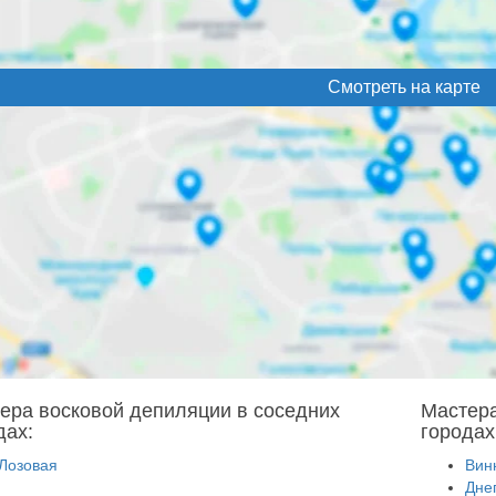
Смотреть на карте
ера восковой депиляции в соседних
Мастера
дах:
городах
Лозовая
Вин
Дне