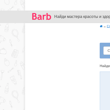
Найди мастера красоты и здо
→
С
Найде