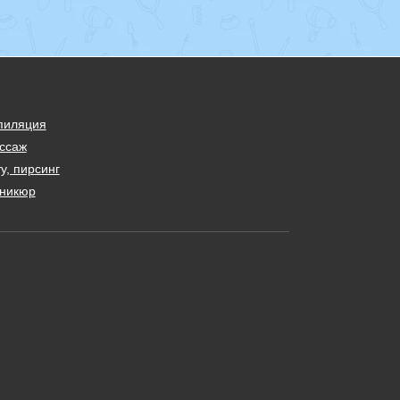
пиляция
ссаж
у, пирсинг
никюр