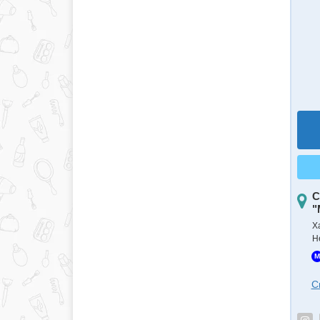
С
"
Х
Н
M
С