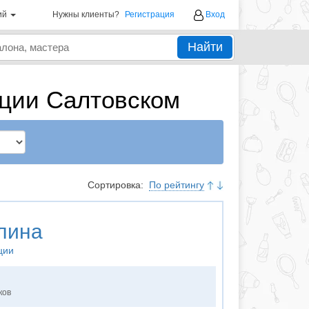
ий
Нужны клиенты?
Регистрация
Вход
Найти
яции Салтовском
Сортировка:
По рейтингу
лина
ции
ков