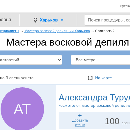
Русск
ровья
Харьков
пециалисты
→
Мастера восковой депиляции Харькова
→
Салтовский
Мастера восковой депил
но 3 специалиста
На карте
Александра Туру
АТ
косметолог
, мастер восковой депиля
100
Добавить
звон
отзыв