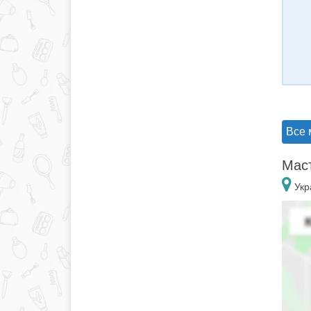
Все 
Маст
Укр