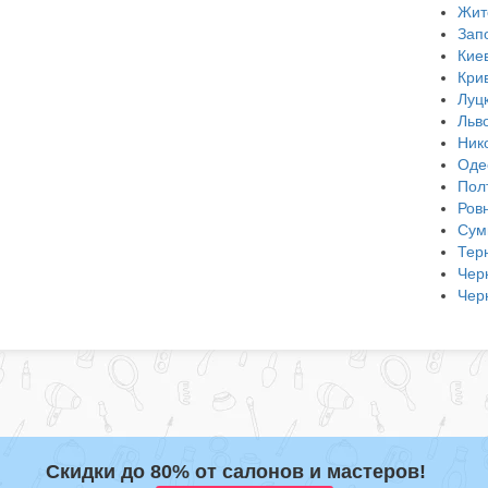
Жит
Зап
Кие
Кри
Луц
Льв
Ник
Оде
Пол
Ров
Сум
Тер
Чер
Чер
Скидки до 80% от салонов и мастеров!