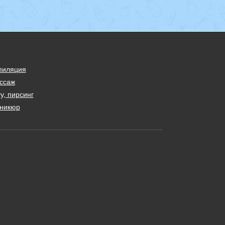
пиляция
ссаж
у, пирсинг
никюр