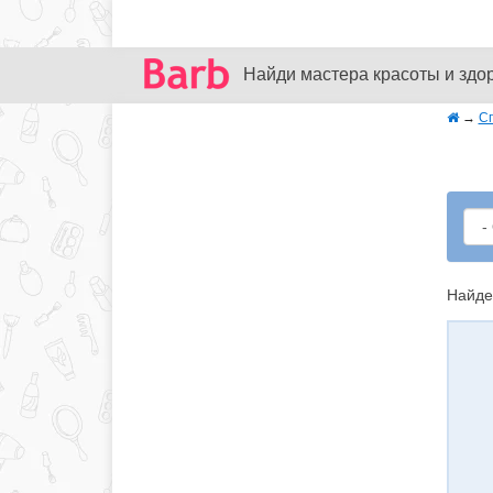
Найди мастера красоты и здо
→
С
Найде