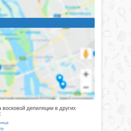
 восковой депиляции в других
:
ница
пр