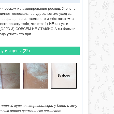
ции воском и ламинирования ресниц. Я очень
вляет колоссальное удовольствие уход за
превращение из «колючего и жёсткого» ➡️ в
егко покажу тебе, что это: 1) НЕ так уж и
ДОЛГО 3) СОВСЕМ НЕ СТЫДНО А ты больше
а узнать это при...
луги и цены (22)
15 фото
 первый курс электроэпиляции у Кати и хочу
твию этого времени все заживает