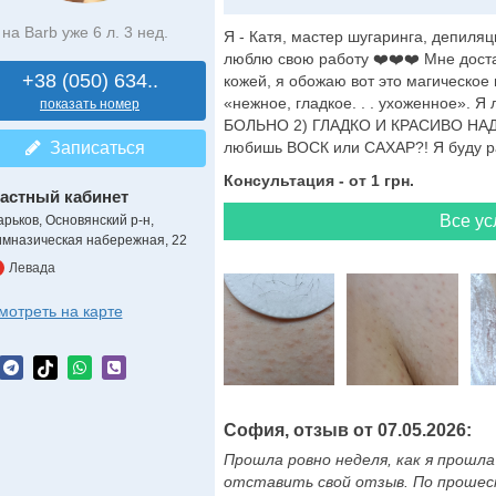
на Barb уже 6 л. 3 нед.
Я - Катя, мастер шугаринга, депиля
люблю свою работу ❤️❤️❤️ Мне доста
+38 (050) 634..
кожей, я обожаю вот это магическое 
«нежное, гладкое. . . ухоженное». Я л
показать номер
БОЛЬНО 2) ГЛАДКО И КРАСИВО НА
Записаться
любишь ВОСК или САХАР?! Я буду рад
Консультация - от 1 грн.
астный кабинет
Все ус
арьков, Основянский р-н,
имназическая набережная, 22
Левада
мотреть на карте
София, отзыв от 07.05.2026:
Прошла ровно неделя, как я прошла
отставить свой отзыв. По прошес