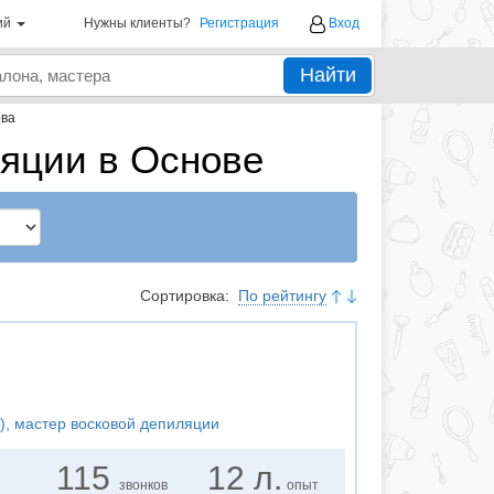
ий
Нужны клиенты?
Регистрация
Вход
Найти
ва
яции в Основе
Сортировка:
По рейтингу
)
, мастер восковой депиляции
115
12 л.
звонков
опыт