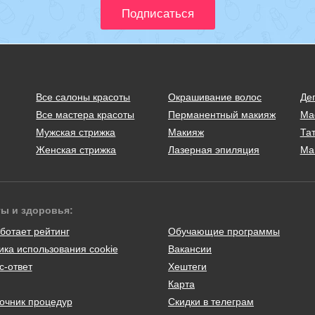
Все салоны красоты
Окрашивание волос
Де
Все мастера красоты
Перманентный макияж
Ма
Мужская стрижка
Макияж
Тат
Женская стрижка
Лазерная эпиляция
Ма
ты и здоровья:
ботает рейтинг
Обучающие программы
ика использования cookie
Вакансии
с-ответ
Хештеги
Карта
очник процедур
Скидки в телеграм