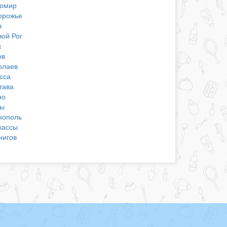
омир
орожье
в
вой Рог
к
ов
олаев
сса
тава
но
ы
нополь
кассы
нигов