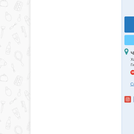
Ч
Х
Г
M
С