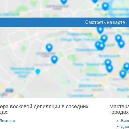
Смотреть на карте
ера восковой депиляции в соседних
Мастера
дах:
городах
Лозовая
Вин
Дне