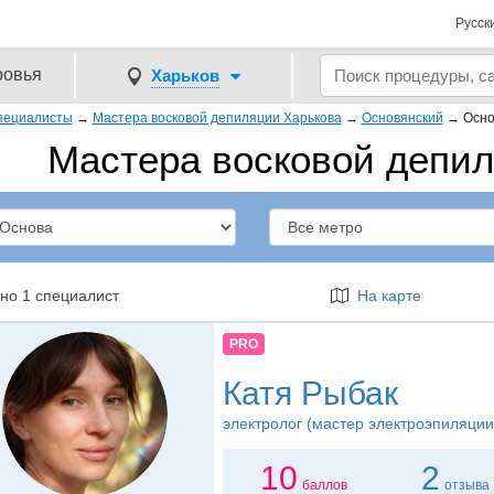
Русск
ровья
Харьков
пециалисты
→
Мастера восковой депиляции Харькова
→
Основянский
→
Осно
Мастера восковой депил
но 1 специалист
На карте
PRO
Катя Рыбак
электролог (мастер электроэпиляции
10
2
баллов
отзыва