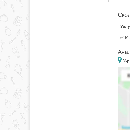
Скол
Услу
✅ Ме
Ана
Укр