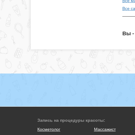
Все м
Все с
Вы -
Запись на процедуры красоты:
Косметолог
Массажист