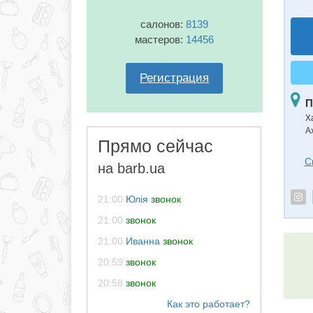
салонов:
8139
мастеров:
14456
Регистрация
П
Х
А
Прямо сейчас
С
на barb.ua
21:00
Юлія
звонок
21:00
звонок
21:00
Иванна
звонок
20:59
звонок
20:58
звонок