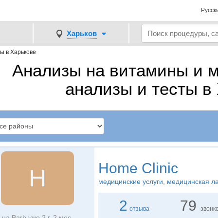
Русск
Харьков
ы в Харькове
Анализы на витамины и м
анализы и тесты в
Home Clinic
H
медицинские услуги, медицинская л
2
79
отзыва
звонк
на Barb уже 2 г. 2 мес.