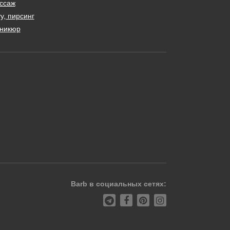
ссаж
у, пирсинг
никюр
Barb в социальных сетях: