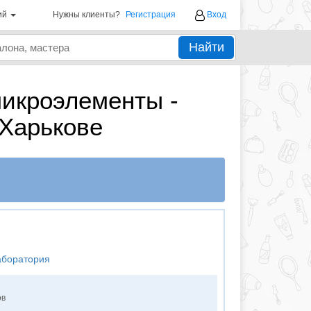
ий
Нужны клиенты?
Регистрация
Вход
Найти
икроэлементы -
 Харькове
аборатория
ов