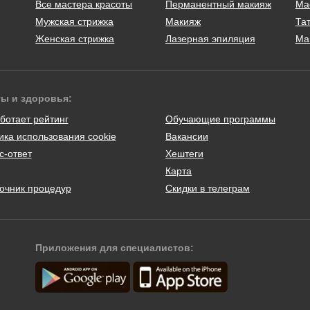
Все мастера красоты
Перманентный макияж
Ма
Мужская стрижка
Макияж
Тат
Женская стрижка
Лазерная эпиляция
Ма
ты и здоровья:
ботает рейтинг
Обучающие программы
ика использования cookie
Вакансии
с-ответ
Хештеги
Карта
очник процедур
Скидки в телеграм
Приложения для специалистов: