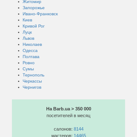
Житомир
Запорожье
Ивано-Франковск
Киев
Кривой Рог
Луцк
Львов
Николаев
Одесса
Полтава
Ровно
Сумы
Тернополь
Черкассы
Чернигов
На Barb.ua > 350 000
посетителей в месяц
салонов:
8144
мастеров:
14465