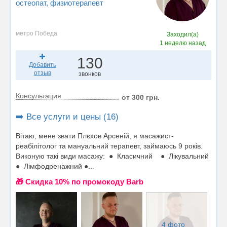
остеопат
, физиотерапевт
метро Победа
Заходил(а)
1 неделю назад
130
Добавить
отзыв
звонков
Консультация
от 300 грн.
➡️ Все услуги и цены (16)
Вітаю, мене звати Плєхов Арсеній, я масажист-
реабілітолог та мануальний терапевт, займаюсь 9 років.
Виконую такі види масажу: ● Класичний ● Лікувальний
● Лімфодренажний ●...
🎁 Cкидка 10% по промокоду Barb
4 фото